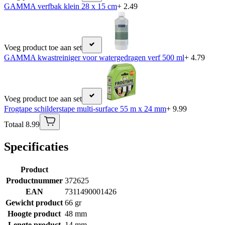
GAMMA verfbak klein 28 x 15 cm
+ 2.49
Voeg product toe aan set
GAMMA kwastreiniger voor watergedragen verf 500 ml
+ 4.79
Voeg product toe aan set
Frogtape schilderstape multi-surface 55 m x 24 mm
+ 9.99
Totaal 8.99
Specificaties
Product
Productnummer
372625
EAN
7311490001426
Gewicht product
66 gr
Hoogte product
48 mm
Lengte product
14 mm