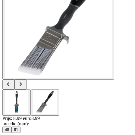
Prijs: 8.99 euro
8
.
99
breedte (mm)
:
48
61