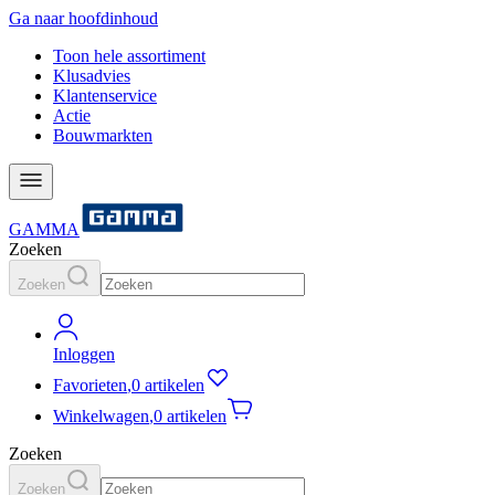
Ga naar hoofdinhoud
Toon hele assortiment
Klusadvies
Klantenservice
Actie
Bouwmarkten
GAMMA
Zoeken
Zoeken
Inloggen
Favorieten
,
0 artikelen
Winkelwagen
,
0 artikelen
Zoeken
Zoeken