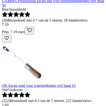
GAMMA Professional kwast plat voor terpentinegedragen verf maat
50
Best beoordeeld
(
28
)
Beoordeeld met 4.7 van de 5 sterren, 28 klantreviews
7
.
19
Prijs: 7.19 euro
OK kwast rond voor watergedragen verf maat 10
Veel verkocht
(
222
)
Beoordeeld met 4.3 van de 5 sterren, 222 klantreviews
1
.
69