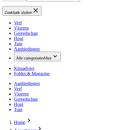
Zoekbalk sluiten
Verf
Vloeren
Gereedschap
Hout
Tuin
Aanbiedingen
Alle categorieën
Alles
Klusadvies
Folder & Magazine
Aanbiedingen
Verf
Vloeren
Gereedschap
Hout
Tuin
Home