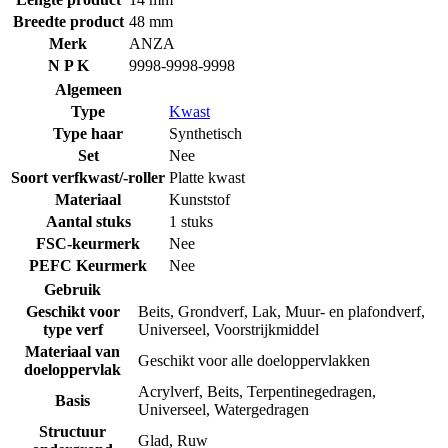
Breedte product
48 mm
Merk
ANZA
N P K
9998-9998-9998
Algemeen
Type
Kwast
Type haar
Synthetisch
Set
Nee
Soort verfkwast/-roller
Platte kwast
Materiaal
Kunststof
Aantal stuks
1 stuks
FSC-keurmerk
Nee
PEFC Keurmerk
Nee
Gebruik
Geschikt voor
Beits
,
Grondverf
,
Lak
,
Muur- en plafondverf
,
type verf
Universeel
,
Voorstrijkmiddel
Materiaal van
Geschikt voor alle doeloppervlakken
doeloppervlak
Acrylverf
,
Beits
,
Terpentinegedragen
,
Basis
Universeel
,
Watergedragen
Structuur
Glad
,
Ruw