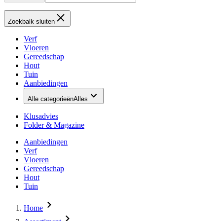
Zoekbalk sluiten
Verf
Vloeren
Gereedschap
Hout
Tuin
Aanbiedingen
Alle categorieën
Alles
Klusadvies
Folder & Magazine
Aanbiedingen
Verf
Vloeren
Gereedschap
Hout
Tuin
Home