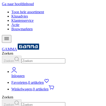
Ga naar hoofdinhoud
Toon hele assortiment
Klusadvies
Klantenservice
Actie
Bouwmarkten
GAMMA
Zoeken
Zoeken
Inloggen
Favorieten
,
0 artikelen
Winkelwagen
,
0 artikelen
Zoeken
Zoeken