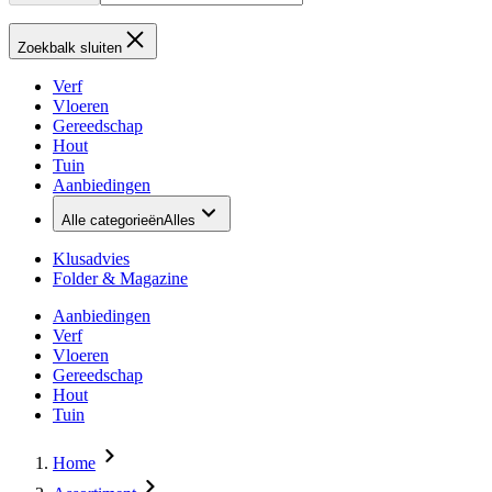
Zoekbalk sluiten
Verf
Vloeren
Gereedschap
Hout
Tuin
Aanbiedingen
Alle categorieën
Alles
Klusadvies
Folder & Magazine
Aanbiedingen
Verf
Vloeren
Gereedschap
Hout
Tuin
Home