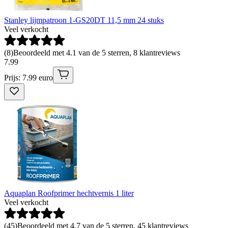
Stanley lijmpatroon 1-GS20DT 11,5 mm 24 stuks
Veel verkocht
(
8
)
Beoordeeld met 4.1 van de 5 sterren, 8 klantreviews
7
.
99
Prijs: 7.99 euro
Aquaplan Roofprimer hechtvernis 1 liter
Veel verkocht
(
45
)
Beoordeeld met 4.7 van de 5 sterren, 45 klantreviews