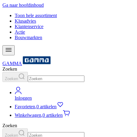
Ga naar hoofdinhoud
Toon hele assortiment
Klusadvies
Klantenservice
Actie
Bouwmarkten
GAMMA
Zoeken
Zoeken
Inloggen
Favorieten
,
0 artikelen
Winkelwagen
,
0 artikelen
Zoeken
Zoeken