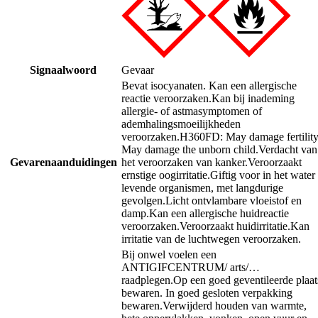
Signaalwoord
Gevaar
Bevat isocyanaten. Kan een allergische
reactie veroorzaken.
Kan bij inademing
allergie- of astmasymptomen of
ademhalingsmoeilijkheden
veroorzaken.
H360FD: May damage fertility
May damage the unborn child.
Verdacht van
Gevarenaanduidingen
het veroorzaken van kanker.
Veroorzaakt
ernstige oogirritatie.
Giftig voor in het water
levende organismen, met langdurige
gevolgen.
Licht ontvlambare vloeistof en
damp.
Kan een allergische huidreactie
veroorzaken.
Veroorzaakt huidirritatie.
Kan
irritatie van de luchtwegen veroorzaken.
Bij onwel voelen een
ANTIGIFCENTRUM/ arts/…
raadplegen.
Op een goed geventileerde plaat
bewaren. In goed gesloten verpakking
bewaren.
Verwijderd houden van warmte,