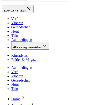
Zoekbalk sluiten
Verf
Vloeren
Gereedschap
Hout
Tuin
Aanbiedingen
Alle categorieën
Alles
Klusadvies
Folder & Magazine
Aanbiedingen
Verf
Vloeren
Gereedschap
Hout
Tuin
Home