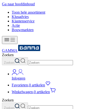
Ga naar hoofdinhoud
Toon hele assortiment
Klusadvies
Klantenservice
Actie
Bouwmarkten
GAMMA
Zoeken
Zoeken
Inloggen
Favorieten
,
0 artikelen
Winkelwagen
,
0 artikelen
Zoeken
Zoeken