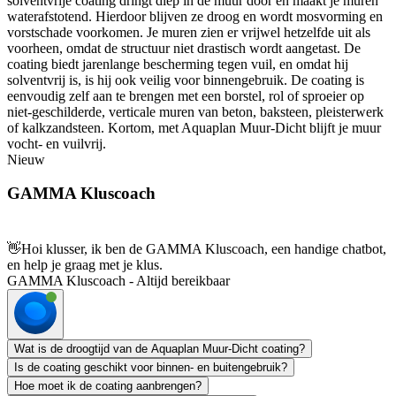
solventvrije coating dringt diep in de muur door en maakt je muren
waterafstotend. Hierdoor blijven ze droog en wordt mosvorming en
vorstschade voorkomen. Je muren zien er vrijwel hetzelfde uit als
voorheen, omdat de structuur niet drastisch wordt aangetast. De
coating biedt jarenlange bescherming tegen vuil, en omdat hij
solventvrij is, is hij ook veilig voor binnengebruik. De coating is
eenvoudig zelf aan te brengen met een borstel, rol of sproeier op
niet-geschilderde, verticale muren van beton, baksteen, pleisterwerk
of kalkzandsteen. Kortom, met Aquaplan Muur-Dicht blijft je muur
vocht- en vuilvrij.
Nieuw
GAMMA Kluscoach
👋
Hoi klusser, ik ben de GAMMA Kluscoach, een handige chatbot,
en help je graag met je klus.
GAMMA Kluscoach - Altijd bereikbaar
Wat is de droogtijd van de Aquaplan Muur-Dicht coating?
Is de coating geschikt voor binnen- en buitengebruik?
Hoe moet ik de coating aanbrengen?