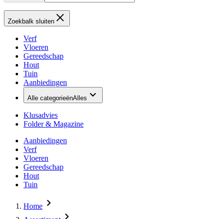
Zoekbalk sluiten
Verf
Vloeren
Gereedschap
Hout
Tuin
Aanbiedingen
Alle categorieën
Alles
Klusadvies
Folder & Magazine
Aanbiedingen
Verf
Vloeren
Gereedschap
Hout
Tuin
Home