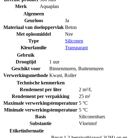
Merk
Aquaplan
Algemeen
Geurloos
Ja
Materiaal van doeloppervlak
Beton
Met oplosmiddel
Nee
Type
Siliconen
Kleurfamilie
Transparant
Gebruik
Droogtijd
1 uur
Geschikt voor
Binnenmuren
,
Buitenmuren
Verwerkingsmethode
Kwast
,
Roller
Technische kenmerken
Rendement per liter
2 m²/L
Rendement per verpakking
25 m²
Maximale verwerkingstemperatuur
5 °C
Minimale verwerkingstemperatuur
5 °C
Basis
Siliconenhars
Substantie
Vloeistof
Etiketinformatie
Bevat 1,2-benzisothiazool-3(2H)-on en