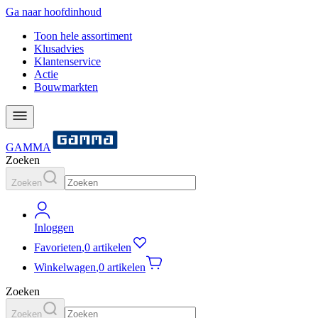
Ga naar hoofdinhoud
Toon hele assortiment
Klusadvies
Klantenservice
Actie
Bouwmarkten
GAMMA
Zoeken
Zoeken
Inloggen
Favorieten
,
0 artikelen
Winkelwagen
,
0 artikelen
Zoeken
Zoeken