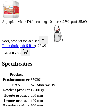
Aquaplan Muur-Dicht coating 10 liter + 25% gratis
85.99
Voeg product toe aan set
Talen drukspuit 6 liter
+ 28.49
Totaal 85.99
Specificaties
Product
Productnummer
370391
EAN
5413466944019
Gewicht product
12500 gr
Hoogte product
330 mm
Lengte product
240 mm
Breedte product
300 mm