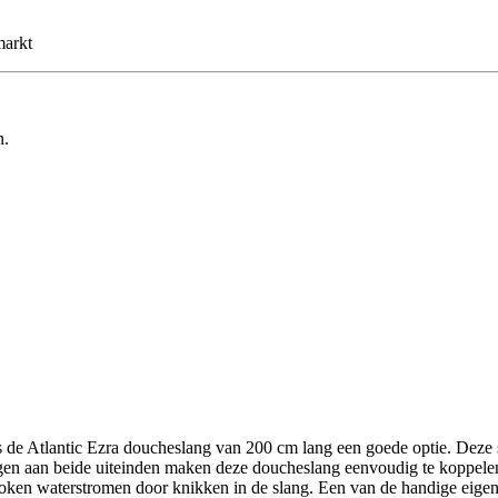
markt
n.
is de Atlantic Ezra doucheslang van 200 cm lang een goede optie. Deze
ingen aan beide uiteinden maken deze doucheslang eenvoudig te koppele
oken waterstromen door knikken in de slang. Een van de handige eigens