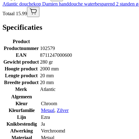
Atlantic douchekop Damien handdouche waterbesparend 2 standen 
Totaal 15.99
Specificaties
Product
Productnummer
102579
EAN
8711247000600
Gewicht product
280 gr
Hoogte product
2000 mm
Lengte product
20 mm
Breedte product
20 mm
Merk
Atlantic
Algemeen
Kleur
Chroom
Kleurfamilie
Metaal
,
Zilver
Lijn
Ezra
Knikbestendig
Ja
Afwerking
Verchroomd
Materiaal
Metaal