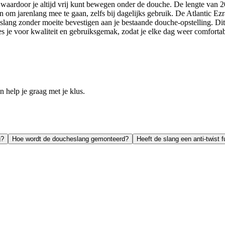
waardoor je altijd vrij kunt bewegen onder de douche. De lengte van 20
n om jarenlang mee te gaan, zelfs bij dagelijks gebruik. De Atlantic Ez
e slang zonder moeite bevestigen aan je bestaande douche-opstelling. D
s je voor kwaliteit en gebruiksgemak, zodat je elke dag weer comforta
help je graag met je klus.
g?
Hoe wordt de doucheslang gemonteerd?
Heeft de slang een anti-twist f