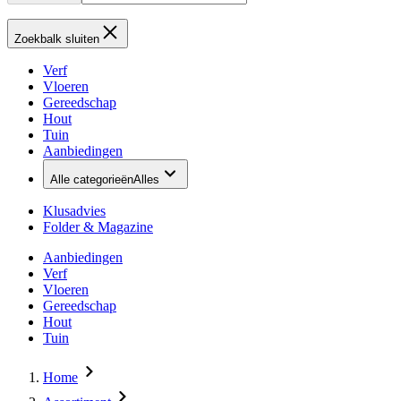
Zoekbalk sluiten
Verf
Vloeren
Gereedschap
Hout
Tuin
Aanbiedingen
Alle categorieën
Alles
Klusadvies
Folder & Magazine
Aanbiedingen
Verf
Vloeren
Gereedschap
Hout
Tuin
Home