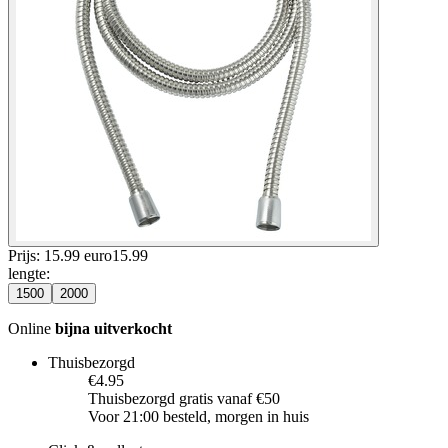
Prijs: 15.99 euro
15
.
99
lengte
:
1500
2000
Online
bijna uitverkocht
Thuisbezorgd
€4.95
Thuisbezorgd gratis vanaf €50
Voor 21:00 besteld, morgen in huis