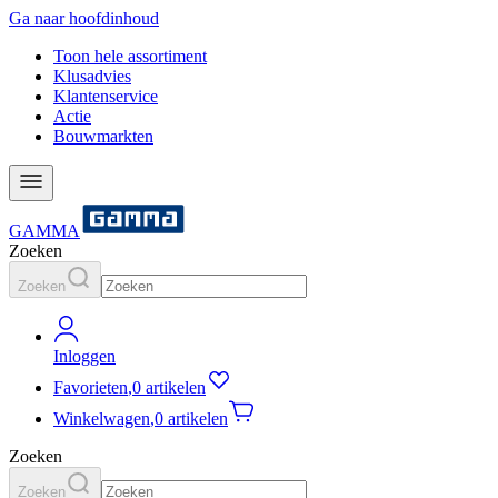
Ga naar hoofdinhoud
Toon hele assortiment
Klusadvies
Klantenservice
Actie
Bouwmarkten
GAMMA
Zoeken
Zoeken
Inloggen
Favorieten
,
0 artikelen
Winkelwagen
,
0 artikelen
Zoeken
Zoeken