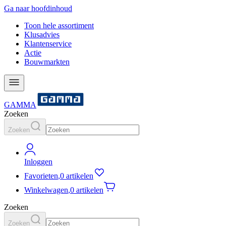
Ga naar hoofdinhoud
Toon hele assortiment
Klusadvies
Klantenservice
Actie
Bouwmarkten
GAMMA
Zoeken
Zoeken
Inloggen
Favorieten
,
0 artikelen
Winkelwagen
,
0 artikelen
Zoeken
Zoeken