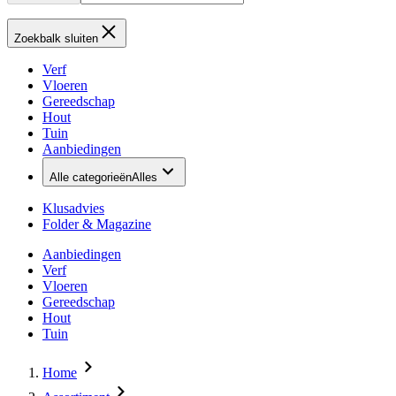
Zoekbalk sluiten
Verf
Vloeren
Gereedschap
Hout
Tuin
Aanbiedingen
Alle categorieën
Alles
Klusadvies
Folder & Magazine
Aanbiedingen
Verf
Vloeren
Gereedschap
Hout
Tuin
Home