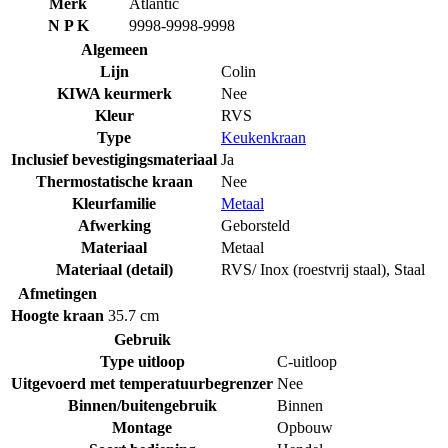
Merk
Atlantic
N P K
9998-9998-9998
Algemeen
Lijn
Colin
KIWA keurmerk
Nee
Kleur
RVS
Type
Keukenkraan
Inclusief bevestigingsmateriaal
Ja
Thermostatische kraan
Nee
Kleurfamilie
Metaal
Afwerking
Geborsteld
Materiaal
Metaal
Materiaal (detail)
RVS/ Inox (roestvrij staal)
,
Staal
Afmetingen
Hoogte kraan
35.7 cm
Gebruik
Type uitloop
C-uitloop
Uitgevoerd met temperatuurbegrenzer
Nee
Binnen/buitengebruik
Binnen
Montage
Opbouw