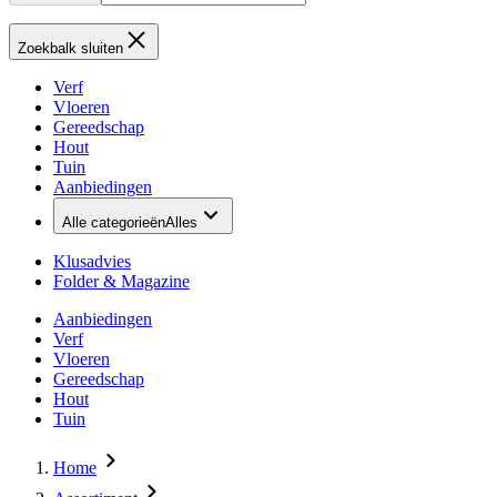
Zoekbalk sluiten
Verf
Vloeren
Gereedschap
Hout
Tuin
Aanbiedingen
Alle categorieën
Alles
Klusadvies
Folder & Magazine
Aanbiedingen
Verf
Vloeren
Gereedschap
Hout
Tuin
Home