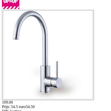
109.00
Prijs: 54.5 euro
54
.
50