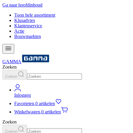
Ga naar hoofdinhoud
Toon hele assortiment
Klusadvies
Klantenservice
Actie
Bouwmarkten
GAMMA
Zoeken
Zoeken
Inloggen
Favorieten
,
0 artikelen
Winkelwagen
,
0 artikelen
Zoeken
Zoeken