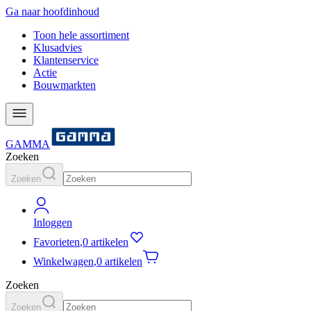
Ga naar hoofdinhoud
Toon hele assortiment
Klusadvies
Klantenservice
Actie
Bouwmarkten
GAMMA
Zoeken
Zoeken
Inloggen
Favorieten
,
0 artikelen
Winkelwagen
,
0 artikelen
Zoeken
Zoeken