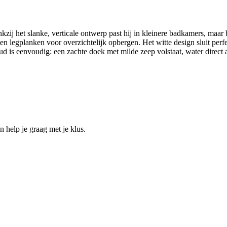
ankzij het slanke, verticale ontwerp past hij in kleinere badkamers, maa
ten legplanken voor overzichtelijk opbergen. Het witte design sluit per
d is eenvoudig: een zachte doek met milde zeep volstaat, water direct 
help je graag met je klus.