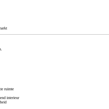
markt
n.
te ruimte
nd interieur
gheid