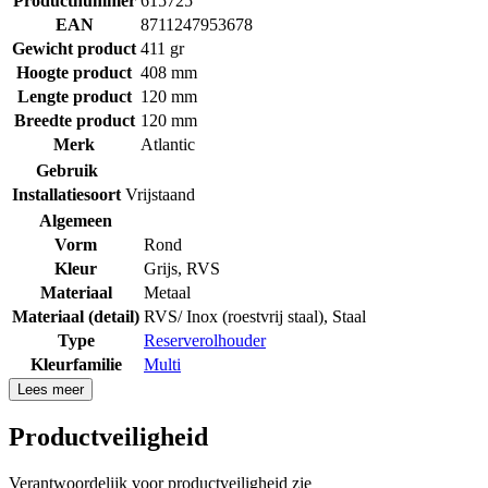
Productnummer
615725
EAN
8711247953678
Gewicht product
411 gr
Hoogte product
408 mm
Lengte product
120 mm
Breedte product
120 mm
Merk
Atlantic
Gebruik
Installatiesoort
Vrijstaand
Algemeen
Vorm
Rond
Kleur
Grijs, RVS
Materiaal
Metaal
Materiaal (detail)
RVS/ Inox (roestvrij staal)
,
Staal
Type
Reserverolhouder
Kleurfamilie
Multi
Lees meer
Productveiligheid
Verantwoordelijk voor productveiligheid zie