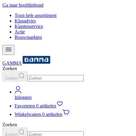
Ga naar hoofdinhoud
Toon hele assortiment
Klusadvies
Klantenservice
Actie
Bouwmarkten
GAMMA
Zoeken
Zoeken
Inloggen
Favorieten
,
0 artikelen
Winkelwagen
,
0 artikelen
Zoeken
Zoeken