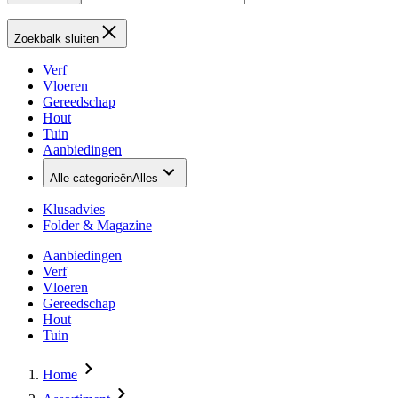
Zoekbalk sluiten
Verf
Vloeren
Gereedschap
Hout
Tuin
Aanbiedingen
Alle categorieën
Alles
Klusadvies
Folder & Magazine
Aanbiedingen
Verf
Vloeren
Gereedschap
Hout
Tuin
Home