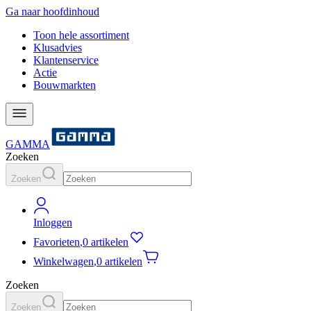
Ga naar hoofdinhoud
Toon hele assortiment
Klusadvies
Klantenservice
Actie
Bouwmarkten
GAMMA
Zoeken
Zoeken
Inloggen
Favorieten
,
0 artikelen
Winkelwagen
,
0 artikelen
Zoeken
Zoeken