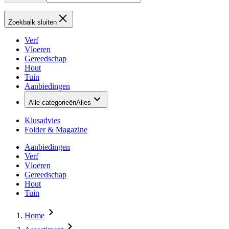
Zoekbalk sluiten
Verf
Vloeren
Gereedschap
Hout
Tuin
Aanbiedingen
Alle categorieën
Alles
Klusadvies
Folder & Magazine
Aanbiedingen
Verf
Vloeren
Gereedschap
Hout
Tuin
Home