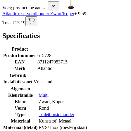
Voeg product toe aan set
Atlantic reserverolhouder Zwart/Koper
+ 9.59
Totaal 15.19
Specificaties
Product
Productnummer
615728
EAN
8711247953715
Merk
Atlantic
Gebruik
Installatiesoort
Vrijstaand
Algemeen
Kleurfamilie
Multi
Kleur
Zwart, Koper
Vorm
Rond
Type
Toiletborstelhouder
Materiaal
Kunststof
,
Metaal
Materiaal (detail)
RVS/ Inox (roestvrij staal)