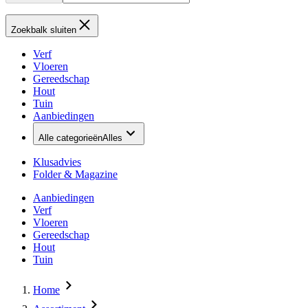
Zoekbalk sluiten
Verf
Vloeren
Gereedschap
Hout
Tuin
Aanbiedingen
Alle categorieën
Alles
Klusadvies
Folder & Magazine
Aanbiedingen
Verf
Vloeren
Gereedschap
Hout
Tuin
Home