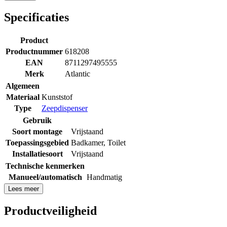
Specificaties
Product
Productnummer
618208
EAN
8711297495555
Merk
Atlantic
Algemeen
Materiaal
Kunststof
Type
Zeepdispenser
Gebruik
Soort montage
Vrijstaand
Toepassingsgebied
Badkamer
,
Toilet
Installatiesoort
Vrijstaand
Technische kenmerken
Manueel/automatisch
Handmatig
Lees meer
Productveiligheid