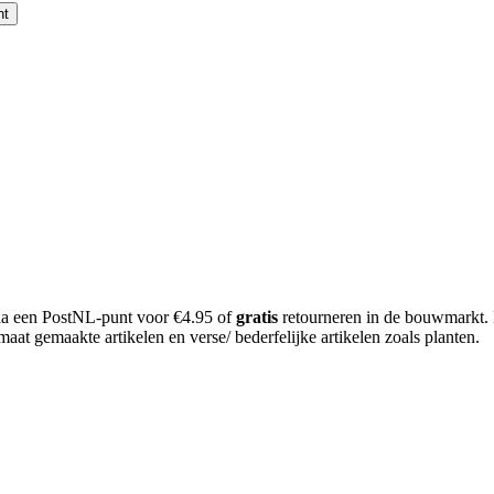
nt
 via een PostNL-punt voor €4.95 of
gratis
retourneren in de bouwmarkt.
aat gemaakte artikelen en verse/ bederfelijke artikelen zoals planten.