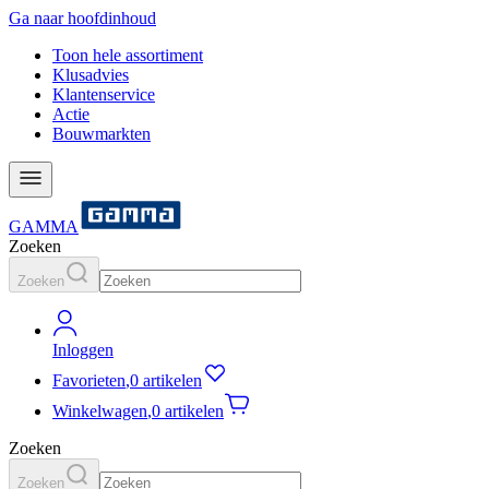
Ga naar hoofdinhoud
Toon hele assortiment
Klusadvies
Klantenservice
Actie
Bouwmarkten
GAMMA
Zoeken
Zoeken
Inloggen
Favorieten
,
0 artikelen
Winkelwagen
,
0 artikelen
Zoeken
Zoeken