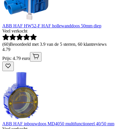
ABB HAF HW52-F HAF hollewanddoos 50mm diep
Veel verkocht
(
60
)
Beoordeeld met 3.9 van de 5 sterren, 60 klantreviews
4
.
79
Prijs: 4.79 euro
ABB HAF inbouwdoos MD4050 multifunctioneel 40/50 mm
Veel verkocht