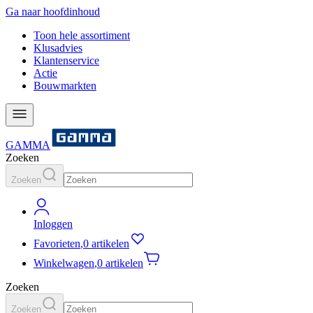
Ga naar hoofdinhoud
Toon hele assortiment
Klusadvies
Klantenservice
Actie
Bouwmarkten
GAMMA
Zoeken
Zoeken
Inloggen
Favorieten
,
0 artikelen
Winkelwagen
,
0 artikelen
Zoeken
Zoeken