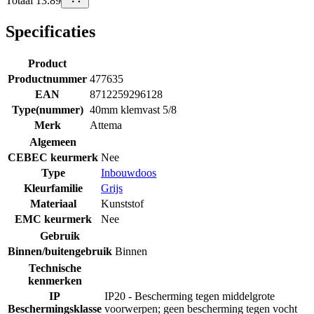
Totaal 13.89
Specificaties
Product
Productnummer
477635
EAN
8712259296128
Type(nummer)
40mm klemvast 5/8
Merk
Attema
Algemeen
CEBEC keurmerk
Nee
Type
Inbouwdoos
Kleurfamilie
Grijs
Materiaal
Kunststof
EMC keurmerk
Nee
Gebruik
Binnen/buitengebruik
Binnen
Technische
kenmerken
IP
IP20 - Bescherming tegen middelgrote
Beschermingsklasse
voorwerpen; geen bescherming tegen vocht