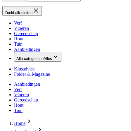
Zoekbalk sluiten
Verf
Vloeren
Gereedschap
Hout
Tuin
Aanbiedingen
Alle categorieën
Alles
Klusadvies
Folder & Magazine
Aanbiedingen
Verf
Vloeren
Gereedschap
Hout
Tuin
Home