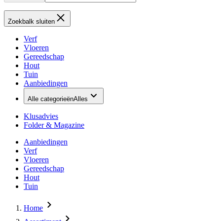
Zoekbalk sluiten
Verf
Vloeren
Gereedschap
Hout
Tuin
Aanbiedingen
Alle categorieën
Alles
Klusadvies
Folder & Magazine
Aanbiedingen
Verf
Vloeren
Gereedschap
Hout
Tuin
Home