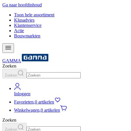
Ga naar hoofdinhoud
Toon hele assortiment
Klusadvies
Klantenservice
Actie
Bouwmarkten
GAMMA
Zoeken
Zoeken
Inloggen
Favorieten
,
0 artikelen
Winkelwagen
,
0 artikelen
Zoeken
Zoeken