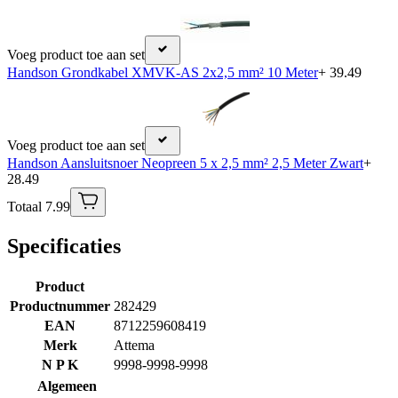
Voeg product toe aan set
Handson Grondkabel XMVK-AS 2x2,5 mm² 10 Meter
+ 39.49
Voeg product toe aan set
Handson Aansluitsnoer Neopreen 5 x 2,5 mm² 2,5 Meter Zwart
+
28.49
Totaal 7.99
Specificaties
Product
Productnummer
282429
EAN
8712259608419
Merk
Attema
N P K
9998-9998-9998
Algemeen