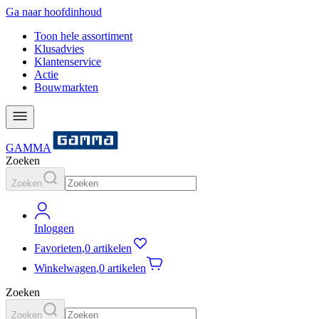
Ga naar hoofdinhoud
Toon hele assortiment
Klusadvies
Klantenservice
Actie
Bouwmarkten
GAMMA
Zoeken
Zoeken
Inloggen
Favorieten
,
0 artikelen
Winkelwagen
,
0 artikelen
Zoeken
Zoeken