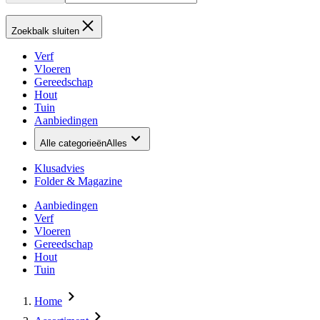
Zoekbalk sluiten
Verf
Vloeren
Gereedschap
Hout
Tuin
Aanbiedingen
Alle categorieën
Alles
Klusadvies
Folder & Magazine
Aanbiedingen
Verf
Vloeren
Gereedschap
Hout
Tuin
Home