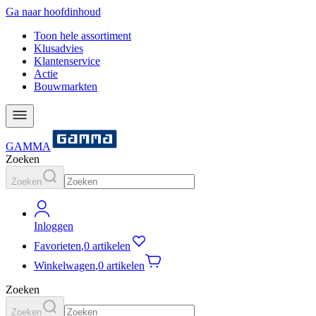
Ga naar hoofdinhoud
Toon hele assortiment
Klusadvies
Klantenservice
Actie
Bouwmarkten
GAMMA
Zoeken
Zoeken
Inloggen
Favorieten
,
0 artikelen
Winkelwagen
,
0 artikelen
Zoeken
Zoeken