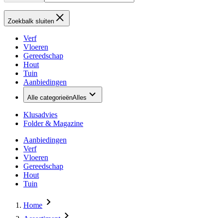
Zoekbalk sluiten
Verf
Vloeren
Gereedschap
Hout
Tuin
Aanbiedingen
Alle categorieën
Alles
Klusadvies
Folder & Magazine
Aanbiedingen
Verf
Vloeren
Gereedschap
Hout
Tuin
Home