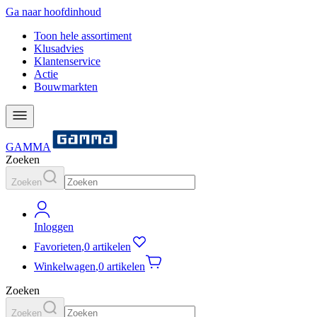
Ga naar hoofdinhoud
Toon hele assortiment
Klusadvies
Klantenservice
Actie
Bouwmarkten
GAMMA
Zoeken
Zoeken
Inloggen
Favorieten
,
0 artikelen
Winkelwagen
,
0 artikelen
Zoeken
Zoeken