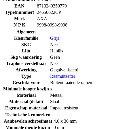
EAN
8713249359779
Type(nummer)
24650622CP
Merk
AXA
N P K
9998-9998-9998
Algemeen
Kleurfamilie
Grijs
SKG
Nee
Lijn
Habilis
Skg waardering
Geen
Traploos verstelbaar
Nee
Afwerking
Gegalvaniseerd
Type
Raamuitzetter
Geschikt voor
Buitendraaiende ramen
Minimale hoogte kozijn
x
Materiaal
Metaal
Materiaal (detail)
Staal
Eigenschap materiaal
Impact resistent
Technische kenmerken
Aanbevolen schroefmaat
4,0 x 30 mm
Minimale diepte kozijn
0 mm