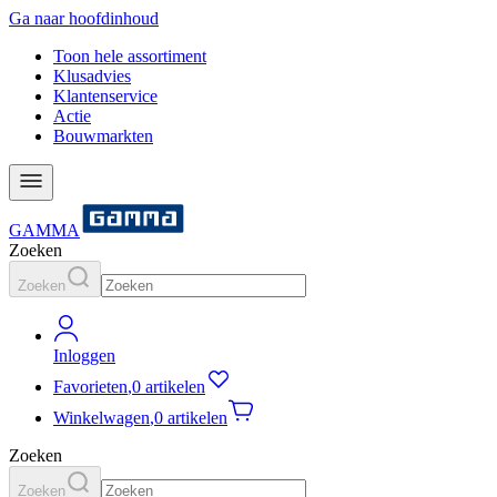
Ga naar hoofdinhoud
Toon hele assortiment
Klusadvies
Klantenservice
Actie
Bouwmarkten
GAMMA
Zoeken
Zoeken
Inloggen
Favorieten
,
0 artikelen
Winkelwagen
,
0 artikelen
Zoeken
Zoeken