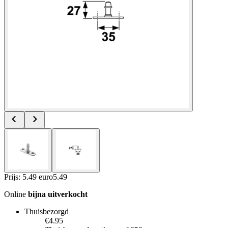
Prijs: 5.49 euro
5
.
49
Online
bijna uitverkocht
Thuisbezorgd
€4.95