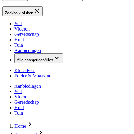
Zoekbalk sluiten
Verf
Vloeren
Gereedschap
Hout
Tuin
Aanbiedingen
Alle categorieën
Alles
Klusadvies
Folder & Magazine
Aanbiedingen
Verf
Vloeren
Gereedschap
Hout
Tuin
Home