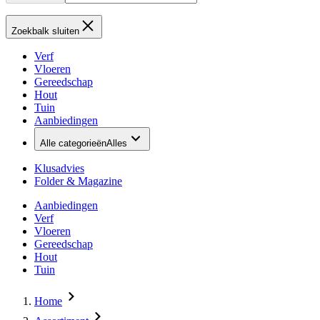
Zoekbalk sluiten
Verf
Vloeren
Gereedschap
Hout
Tuin
Aanbiedingen
Alle categorieën
Alles
Klusadvies
Folder & Magazine
Aanbiedingen
Verf
Vloeren
Gereedschap
Hout
Tuin
Home