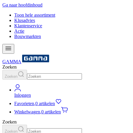
Ga naar hoofdinhoud
Toon hele assortiment
Klusadvies
Klantenservice
Actie
Bouwmarkten
GAMMA
Zoeken
Zoeken
Inloggen
Favorieten
,
0 artikelen
Winkelwagen
,
0 artikelen
Zoeken
Zoeken