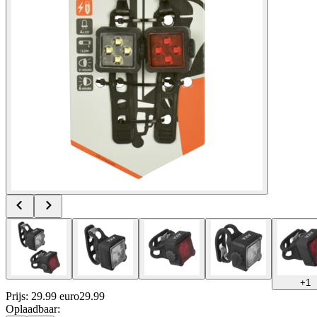
+
1
Prijs: 29.99 euro
29
.
99
Oplaadbaar
: