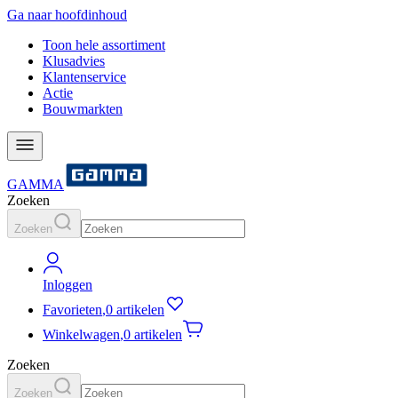
Ga naar hoofdinhoud
Toon hele assortiment
Klusadvies
Klantenservice
Actie
Bouwmarkten
GAMMA
Zoeken
Zoeken
Inloggen
Favorieten
,
0 artikelen
Winkelwagen
,
0 artikelen
Zoeken
Zoeken