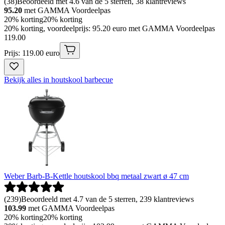
(
38
)
Beoordeeld met 4.6 van de 5 sterren, 38 klantreviews
95.20
met GAMMA Voordeelpas
20% korting
20% korting
20% korting, voordeelprijs: 95.20 euro met GAMMA Voordeelpas
119
.
00
Prijs: 119.00 euro
Bekijk alles in houtskool barbecue
Weber Barb-B-Kettle houtskool bbq metaal zwart ø 47 cm
(
239
)
Beoordeeld met 4.7 van de 5 sterren, 239 klantreviews
103.99
met GAMMA Voordeelpas
20% korting
20% korting