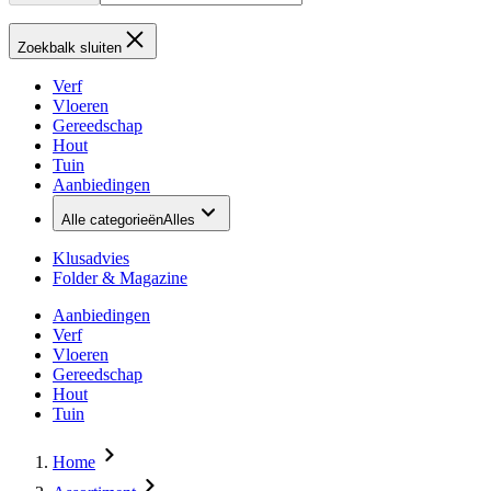
Zoekbalk sluiten
Verf
Vloeren
Gereedschap
Hout
Tuin
Aanbiedingen
Alle categorieën
Alles
Klusadvies
Folder & Magazine
Aanbiedingen
Verf
Vloeren
Gereedschap
Hout
Tuin
Home