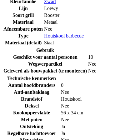
Kleurfamilie
Zwart
Lijn
Loewy
Soort grill
Rooster
Materiaal
Metaal
Afneembare poten
Nee
Type
Houtskool barbecue
Materiaal (detail)
Staal
Gebruik
Geschikt voor aantal personen
10
Wegwerpartikel
Nee
Geleverd als bouwpakket (te monteren)
Nee
Technische kenmerken
Aantal hoofdbranders
0
Anti-aanbaklaag
Nee
Brandstof
Houtskool
Deksel
Nee
Kookoppervlakte
56 x 34 cm
Met poten
Nee
Ontsteking
Ja
Regelbare luchttoevoer
Ja