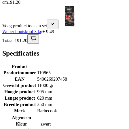
cm
191.20
Voeg product toe aan set
Weber houtskool 3 kg
+ 9.49
Totaal 191.20
Specificaties
Product
Productnummer
110865
EAN
5400269207458
Gewicht product
11000 gr
Hoogte product
995 mm
Lengte product
620 mm
Breedte product
350 mm
Merk
Barbecook
Algemeen
Kleur
zwart