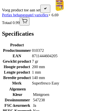
Voeg product toe aan set
Perfax behangspatel varioflex
+ 6.69
Totaal 0.99
Specificaties
Product
Productnummer
010372
EAN
8711444604205
Gewicht product
7 gr
Hoogte product
200 mm
Lengte product
1 mm
Breedte product
140 mm
Merk
Superfresco Easy
Algemeen
Kleur
Mintgroen
Dessinnummer
547238
FSC-keurmerk
Ja
PEFC Keurmerk
Nee