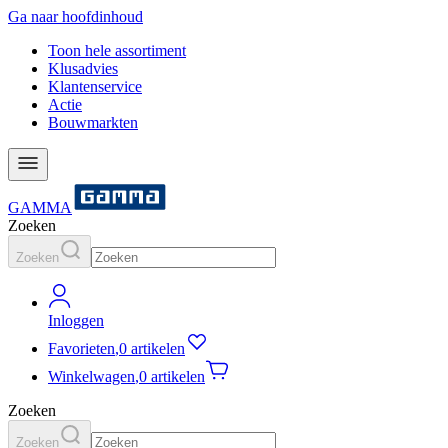
Ga naar hoofdinhoud
Toon hele assortiment
Klusadvies
Klantenservice
Actie
Bouwmarkten
GAMMA
Zoeken
Zoeken
Inloggen
Favorieten
,
0 artikelen
Winkelwagen
,
0 artikelen
Zoeken
Zoeken