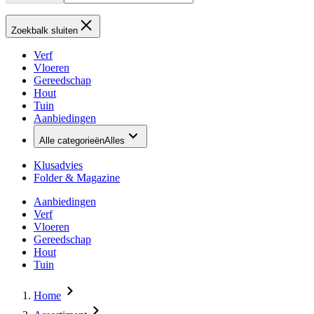
Zoekbalk sluiten
Verf
Vloeren
Gereedschap
Hout
Tuin
Aanbiedingen
Alle categorieën
Alles
Klusadvies
Folder & Magazine
Aanbiedingen
Verf
Vloeren
Gereedschap
Hout
Tuin
Home