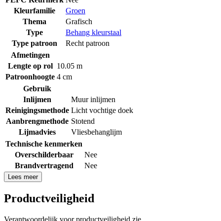
Kleurfamilie
Groen
Thema
Grafisch
Type
Behang kleurstaal
Type patroon
Recht patroon
Afmetingen
Lengte op rol
10.05 m
Patroonhoogte
4 cm
Gebruik
Inlijmen
Muur inlijmen
Reinigingsmethode
Licht vochtige doek
Aanbrengmethode
Stotend
Lijmadvies
Vliesbehanglijm
Technische kenmerken
Overschilderbaar
Nee
Brandvertragend
Nee
Lees meer
Productveiligheid
Verantwoordelijk voor productveiligheid zie