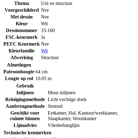
Thema
Uni en structuur
Voorgeschilderd
Nee
Met dessin
Nee
Kleur
Wit
Dessinnummer
33-160
FSC-keurmerk
Ja
PEFC Keurmerk
Nee
Kleurfamilie
Wit
Afwerking
Structuur
Afmetingen
Patroonhoogte
64 cm
Lengte op rol
10.05 m
Gebruik
Inlijmen
Muur inlijmen
Reinigingsmethode
Licht vochtige doek
Aanbrengmethode
Stotend
Geschikt voor
Eetkamer
,
Hal
,
Kantoor/werkkamer
,
ruimte binnen
Slaapkamer
,
Woonkamer
Lijmadvies
Vliesbehanglijm
Technische kenmerken