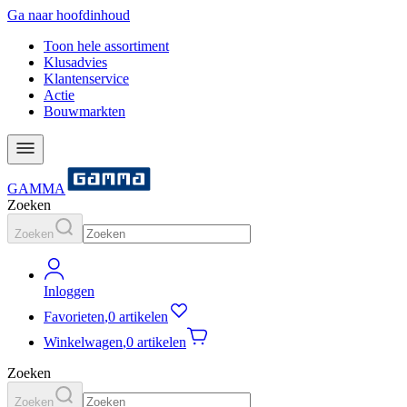
Ga naar hoofdinhoud
Toon hele assortiment
Klusadvies
Klantenservice
Actie
Bouwmarkten
GAMMA
Zoeken
Zoeken
Inloggen
Favorieten
,
0 artikelen
Winkelwagen
,
0 artikelen
Zoeken
Zoeken