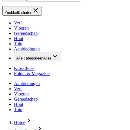
Zoekbalk sluiten
Verf
Vloeren
Gereedschap
Hout
Tuin
Aanbiedingen
Alle categorieën
Alles
Klusadvies
Folder & Magazine
Aanbiedingen
Verf
Vloeren
Gereedschap
Hout
Tuin
Home