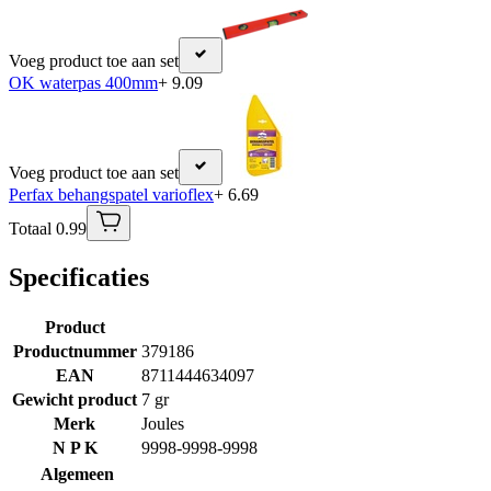
Voeg product toe aan set
OK waterpas 400mm
+ 9.09
Voeg product toe aan set
Perfax behangspatel varioflex
+ 6.69
Totaal 0.99
Specificaties
Product
Productnummer
379186
EAN
8711444634097
Gewicht product
7 gr
Merk
Joules
N P K
9998-9998-9998
Algemeen