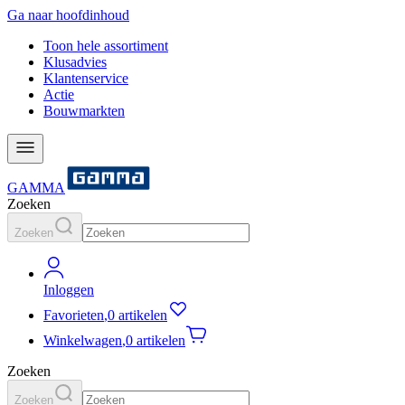
Ga naar hoofdinhoud
Toon hele assortiment
Klusadvies
Klantenservice
Actie
Bouwmarkten
GAMMA
Zoeken
Zoeken
Inloggen
Favorieten
,
0 artikelen
Winkelwagen
,
0 artikelen
Zoeken
Zoeken