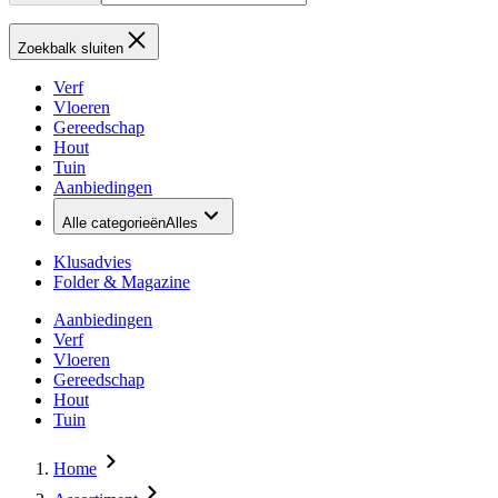
Zoekbalk sluiten
Verf
Vloeren
Gereedschap
Hout
Tuin
Aanbiedingen
Alle categorieën
Alles
Klusadvies
Folder & Magazine
Aanbiedingen
Verf
Vloeren
Gereedschap
Hout
Tuin
Home