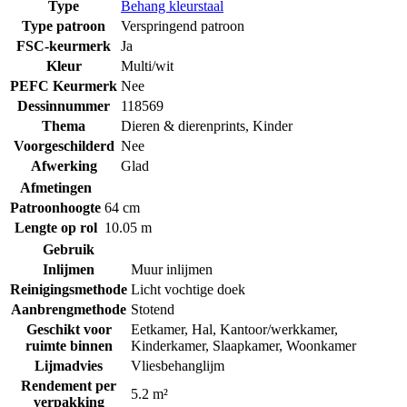
Type
Behang kleurstaal
Type patroon
Verspringend patroon
FSC-keurmerk
Ja
Kleur
Multi/wit
PEFC Keurmerk
Nee
Dessinnummer
118569
Thema
Dieren & dierenprints
,
Kinder
Voorgeschilderd
Nee
Afwerking
Glad
Afmetingen
Patroonhoogte
64 cm
Lengte op rol
10.05 m
Gebruik
Inlijmen
Muur inlijmen
Reinigingsmethode
Licht vochtige doek
Aanbrengmethode
Stotend
Geschikt voor
Eetkamer
,
Hal
,
Kantoor/werkkamer
,
ruimte binnen
Kinderkamer
,
Slaapkamer
,
Woonkamer
Lijmadvies
Vliesbehanglijm
Rendement per
5.2 m²
verpakking