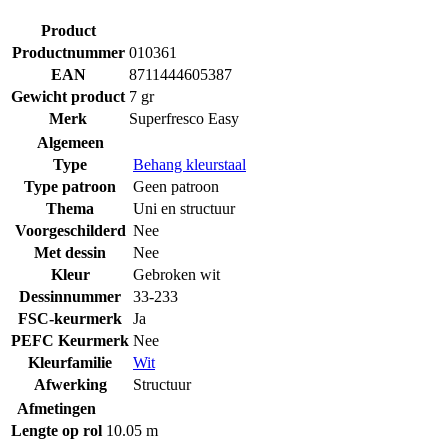
Product
Productnummer
010361
EAN
8711444605387
Gewicht product
7 gr
Merk
Superfresco Easy
Algemeen
Type
Behang kleurstaal
Type patroon
Geen patroon
Thema
Uni en structuur
Voorgeschilderd
Nee
Met dessin
Nee
Kleur
Gebroken wit
Dessinnummer
33-233
FSC-keurmerk
Ja
PEFC Keurmerk
Nee
Kleurfamilie
Wit
Afwerking
Structuur
Afmetingen
Lengte op rol
10.05 m