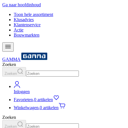
Ga naar hoofdinhoud
Toon hele assortiment
Klusadvies
Klantenservice
Actie
Bouwmarkten
GAMMA
Zoeken
Zoeken
Inloggen
Favorieten
,
0 artikelen
Winkelwagen
,
0 artikelen
Zoeken
Zoeken