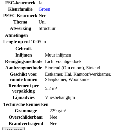
FSC-keurmerk
Ja
Kleurfamilie
Groen
PEFC Keurmerk
Nee
Thema
Uni
Afwerking
Structuur
Afmetingen
Lengte op rol
10.05 m
Gebruik
Inlijmen
Muur inlijmen
Reinigingsmethode
Licht vochtige doek
Aanbrengmethode
Stortend (Om en om)
,
Stotend
Geschikt voor
Eetkamer
,
Hal
,
Kantoor/werkkamer
,
ruimte binnen
Slaapkamer
,
Woonkamer
Rendement per
5.2 m²
verpakking
Lijmadvies
Vliesbehanglijm
Technische kenmerken
Grammage
229 g/m²
Overschilderbaar
Nee
Brandvertragend
Nee