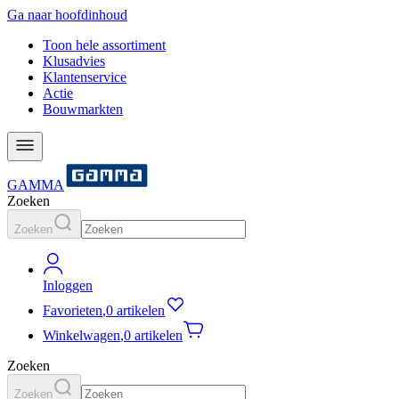
Ga naar hoofdinhoud
Toon hele assortiment
Klusadvies
Klantenservice
Actie
Bouwmarkten
GAMMA
Zoeken
Zoeken
Inloggen
Favorieten
,
0 artikelen
Winkelwagen
,
0 artikelen
Zoeken
Zoeken