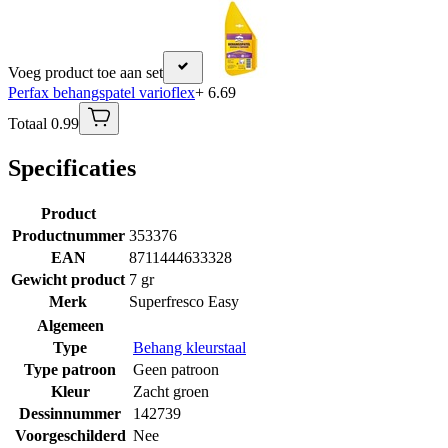
Voeg product toe aan set
Perfax behangspatel varioflex
+ 6.69
Totaal 0.99
Specificaties
Product
Productnummer
353376
EAN
8711444633328
Gewicht product
7 gr
Merk
Superfresco Easy
Algemeen
Type
Behang kleurstaal
Type patroon
Geen patroon
Kleur
Zacht groen
Dessinnummer
142739
Voorgeschilderd
Nee