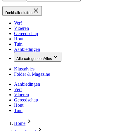
Zoekbalk sluiten
Verf
Vloeren
Gereedschap
Hout
Tuin
Aanbiedingen
Alle categorieën
Alles
Klusadvies
Folder & Magazine
Aanbiedingen
Verf
Vloeren
Gereedschap
Hout
Tuin
Home