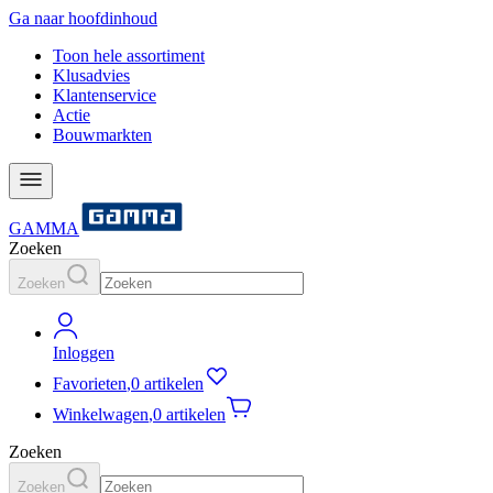
Ga naar hoofdinhoud
Toon hele assortiment
Klusadvies
Klantenservice
Actie
Bouwmarkten
GAMMA
Zoeken
Zoeken
Inloggen
Favorieten
,
0 artikelen
Winkelwagen
,
0 artikelen
Zoeken
Zoeken