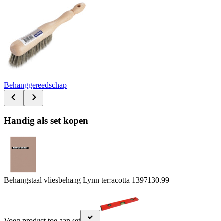
Behanggereedschap
Handig als set kopen
Behangstaal vliesbehang Lynn terracotta 139713
0.99
Voeg product toe aan set