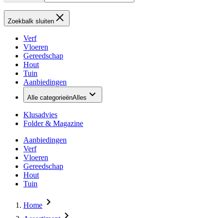
Zoekbalk sluiten
Verf
Vloeren
Gereedschap
Hout
Tuin
Aanbiedingen
Alle categorieën
Alles
Klusadvies
Folder & Magazine
Aanbiedingen
Verf
Vloeren
Gereedschap
Hout
Tuin
Home