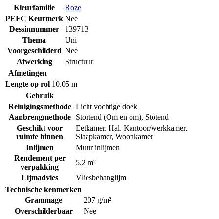
Kleurfamilie
Roze
PEFC Keurmerk
Nee
Dessinnummer
139713
Thema
Uni
Voorgeschilderd
Nee
Afwerking
Structuur
Afmetingen
Lengte op rol
10.05 m
Gebruik
Reinigingsmethode
Licht vochtige doek
Aanbrengmethode
Stortend (Om en om)
,
Stotend
Geschikt voor
Eetkamer
,
Hal
,
Kantoor/werkkamer
,
ruimte binnen
Slaapkamer
,
Woonkamer
Inlijmen
Muur inlijmen
Rendement per
5.2 m²
verpakking
Lijmadvies
Vliesbehanglijm
Technische kenmerken
Grammage
207 g/m²
Overschilderbaar
Nee