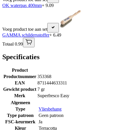
OK waterpas 400mm
+ 9.09
Voeg product toe aan set
GAMMA schildersstoffer
+ 6.49
Totaal 0.99
Specificaties
Product
Productnummer
353368
EAN
8711444633311
Gewicht product
7 gr
Merk
Superfresco Easy
Algemeen
Type
Vliesbehang
Type patroon
Geen patroon
FSC-keurmerk
Ja
Kleur
Terracotta