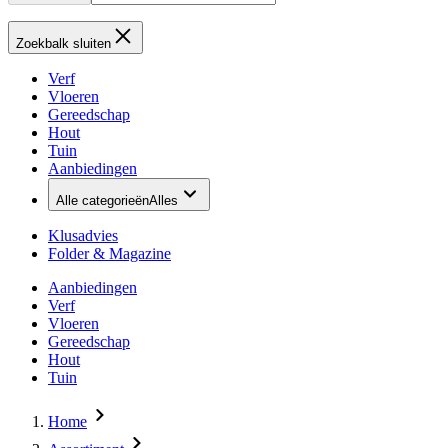
Zoekbalk sluiten
Verf
Vloeren
Gereedschap
Hout
Tuin
Aanbiedingen
Alle categorieën
Alles
Klusadvies
Folder & Magazine
Aanbiedingen
Verf
Vloeren
Gereedschap
Hout
Tuin
Home