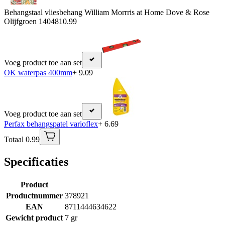
Behangstaal vliesbehang William Morrris at Home Dove & Rose
Olijfgroen 140481
0.99
Voeg product toe aan set
OK waterpas 400mm
+ 9.09
Voeg product toe aan set
Perfax behangspatel varioflex
+ 6.69
Totaal 0.99
Specificaties
Product
Productnummer
378921
EAN
8711444634622
Gewicht product
7 gr