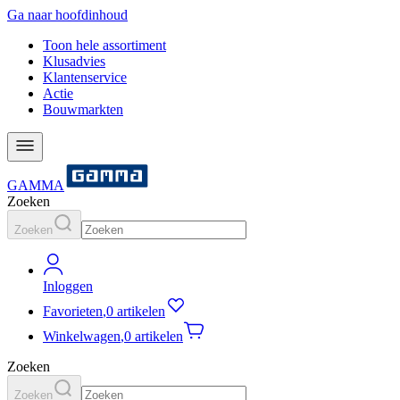
Ga naar hoofdinhoud
Toon hele assortiment
Klusadvies
Klantenservice
Actie
Bouwmarkten
GAMMA
Zoeken
Zoeken
Inloggen
Favorieten
,
0 artikelen
Winkelwagen
,
0 artikelen
Zoeken
Zoeken