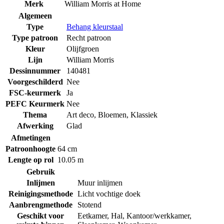
Merk
William Morris at Home
Algemeen
Type
Behang kleurstaal
Type patroon
Recht patroon
Kleur
Olijfgroen
Lijn
William Morris
Dessinnummer
140481
Voorgeschilderd
Nee
FSC-keurmerk
Ja
PEFC Keurmerk
Nee
Thema
Art deco
,
Bloemen
,
Klassiek
Afwerking
Glad
Afmetingen
Patroonhoogte
64 cm
Lengte op rol
10.05 m
Gebruik
Inlijmen
Muur inlijmen
Reinigingsmethode
Licht vochtige doek
Aanbrengmethode
Stotend
Geschikt voor
Eetkamer
,
Hal
,
Kantoor/werkkamer
,