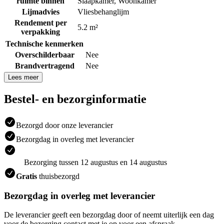
ruimte binnen
Slaapkamer
,
Woonkamer
Lijmadvies
Vliesbehanglijm
Rendement per
5.2 m²
verpakking
Technische kenmerken
Overschilderbaar
Nee
Brandvertragend
Nee
Lees meer
Bestel- en bezorginformatie
Bezorgd door onze leverancier
Bezorgdag in overleg met leverancier
Bezorging tussen 12 augustus en 14 augustus
Gratis
thuisbezorgd
Bezorgdag in overleg met leverancier
De leverancier geeft een bezorgdag door of neemt uiterlijk een dag
voor de bezorging contact met je op voor een afspraak.