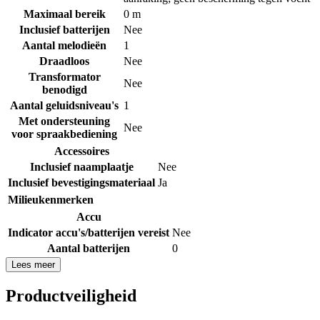
Maximaal bereik
0 m
Inclusief batterijen
Nee
Aantal melodieën
1
Draadloos
Nee
Transformator
Nee
benodigd
Aantal geluidsniveau's
1
Met ondersteuning
Nee
voor spraakbediening
Accessoires
Inclusief naamplaatje
Nee
Inclusief bevestigingsmateriaal
Ja
Milieukenmerken
Accu
Indicator accu's/batterijen vereist
Nee
Aantal batterijen
0
Lees meer
Productveiligheid