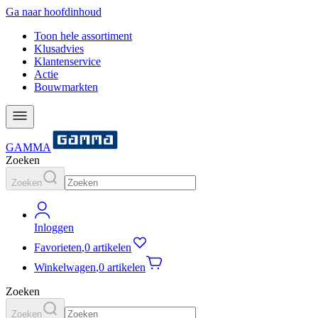
Ga naar hoofdinhoud
Toon hele assortiment
Klusadvies
Klantenservice
Actie
Bouwmarkten
GAMMA
Zoeken
Zoeken
Inloggen
Favorieten
,
0 artikelen
Winkelwagen
,
0 artikelen
Zoeken
Zoeken