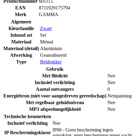
Productnummer
601115
EAN
8711929175794
Merk
GAMMA
Algemeen
Kleurfamilie
Zwart
Inhoud set
Set
Materiaal
Metaal
Materiaal (detail)
Aluminium
Afwerking
Geanodiseerd
Type
Beldrukker
Gebruik
Met flitslicht
Nee
Inclusief verlichting
Nee
Aantal ontvangers
0
Energiebron (niet voor aangedreven gereedschap)
Netspanning
Met regelbaar geluidsniveau
Nee
MP3 afspeelmogelijkheid
Nee
Technische kenmerken
Inclusief verlichting
Nee
IP00 - Geen bescherming tegen
IP Beschermingsklasse
aanraking; geen bescherming tegen vocht