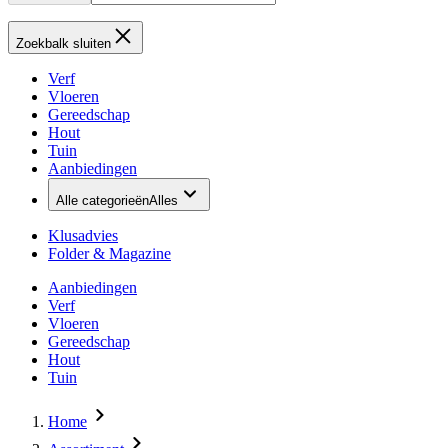
Zoekbalk sluiten
Verf
Vloeren
Gereedschap
Hout
Tuin
Aanbiedingen
Alle categorieën
Alles
Klusadvies
Folder & Magazine
Aanbiedingen
Verf
Vloeren
Gereedschap
Hout
Tuin
Home