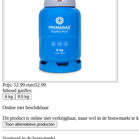
Prijs: 52.99 euro
52
.
99
Inhoud gasfles
:
6 kg
9,5 kg
Online niet beschikbaar
Dit product is online niet verkrijgbaar, maar wel in de bouwmarkt te 
Toon alternatieve producten
Voorraad in de bouwmarkt