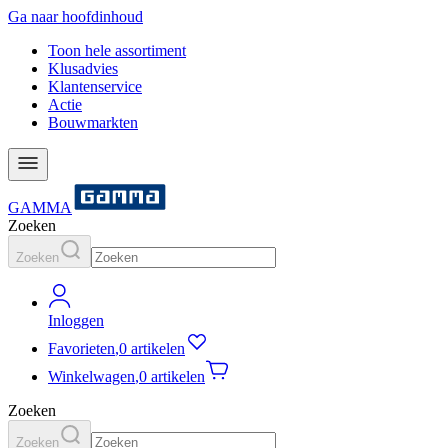
Ga naar hoofdinhoud
Toon hele assortiment
Klusadvies
Klantenservice
Actie
Bouwmarkten
GAMMA
Zoeken
Zoeken
Inloggen
Favorieten
,
0 artikelen
Winkelwagen
,
0 artikelen
Zoeken
Zoeken