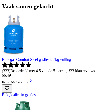
Vaak samen gekocht
Benegas Comfort Steel gasfles 9,5kg vulling
(
323
)
Beoordeeld met 4.5 van de 5 sterren, 323 klantreviews
66
.
49
Prijs: 66.49 euro
Bekijk alles in gasfles