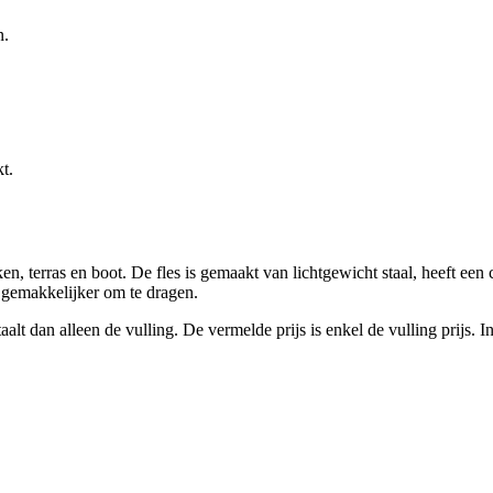
n.
t.
n, terras en boot. De fles is gemaakt van lichtgewicht staal, heeft ee
 gemakkelijker om te dragen.
aalt dan alleen de vulling. De vermelde prijs is enkel de vulling prijs. In