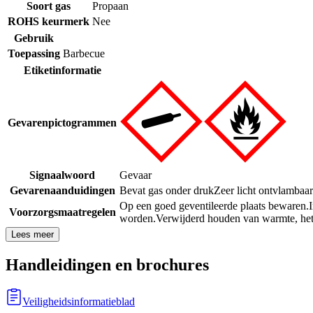
Soort gas
Propaan
ROHS keurmerk
Nee
Gebruik
Toepassing
Barbecue
Etiketinformatie
Gevarenpictogrammen
Signaalwoord
Gevaar
Gevarenaanduidingen
Bevat gas onder druk
Zeer licht ontvlambaar
Op een goed geventileerde plaats bewaren.
Voorzorgsmaatregelen
worden.
Verwijderd houden van warmte, het
Lees meer
Handleidingen en brochures
Veiligheidsinformatieblad