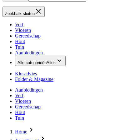
Zoekbalk sluiten
Verf
Vloeren
Gereedschap
Hout
Tuin
Aanbiedingen
Alle categorieën
Alles
Klusadvies
Folder & Magazine
Aanbiedingen
Verf
Vloeren
Gereedschap
Hout
Tuin
Home