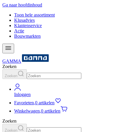
Ga naar hoofdinhoud
Toon hele assortiment
Klusadvies
Klantenservice
Actie
Bouwmarkten
GAMMA
Zoeken
Zoeken
Inloggen
Favorieten
,
0 artikelen
Winkelwagen
,
0 artikelen
Zoeken
Zoeken