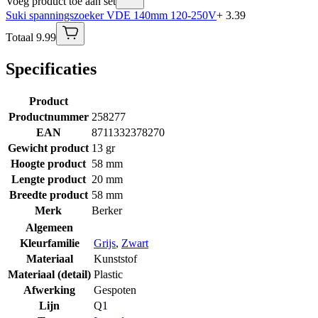
Voeg product toe aan set
Suki spanningszoeker VDE 140mm 120-250V
+ 3.39
Totaal 9.99
Specificaties
Product
Productnummer
258277
EAN
8711332378270
Gewicht product
13 gr
Hoogte product
58 mm
Lengte product
20 mm
Breedte product
58 mm
Merk
Berker
Algemeen
Kleurfamilie
Grijs
,
Zwart
Materiaal
Kunststof
Materiaal (detail)
Plastic
Afwerking
Gespoten
Lijn
Q1