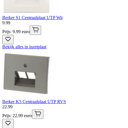
Berker S1 Centraalplaat UTP Wit
9
.
99
Prijs: 9.99 euro
Bekijk alles in inzetplaat
Berker K5 Centraalplaat UTP RVS
22
.
99
Prijs: 22.99 euro