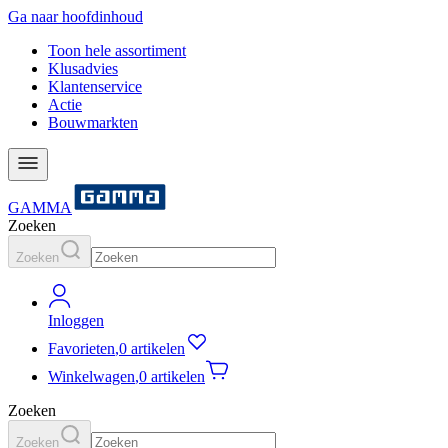
Ga naar hoofdinhoud
Toon hele assortiment
Klusadvies
Klantenservice
Actie
Bouwmarkten
GAMMA
Zoeken
Zoeken
Inloggen
Favorieten
,
0 artikelen
Winkelwagen
,
0 artikelen
Zoeken
Zoeken