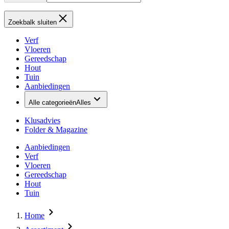
Zoekbalk sluiten
Verf
Vloeren
Gereedschap
Hout
Tuin
Aanbiedingen
Alle categorieën
Alles
Klusadvies
Folder & Magazine
Aanbiedingen
Verf
Vloeren
Gereedschap
Hout
Tuin
Home