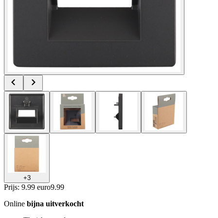
+
3
Prijs: 9.99 euro
9
.
99
Online
bijna uitverkocht