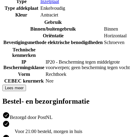
Type
Inzetplaat
Type afdekplaat
Enkelvoudig
Kleur
Antraciet
Gebruik
Binnen/buitengebruik
Binnen
Oriëntatie
Horizontaal
Bevestigingsmethode elektrische benodigdheden
Schroeven
Technische
kenmerken
IP
IP20 - Bescherming tegen middelgrote
Beschermingsklasse
voorwerpen; geen bescherming tegen vocht
Vorm
Rechthoek
CEBEC keurmerk
Nee
Lees meer
Bestel- en bezorginformatie
Bezorgd door PostNL
Voor 21:00 besteld, morgen in huis