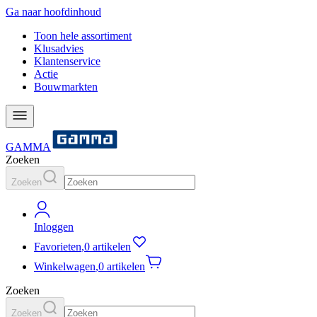
Ga naar hoofdinhoud
Toon hele assortiment
Klusadvies
Klantenservice
Actie
Bouwmarkten
GAMMA
Zoeken
Zoeken
Inloggen
Favorieten
,
0 artikelen
Winkelwagen
,
0 artikelen
Zoeken
Zoeken