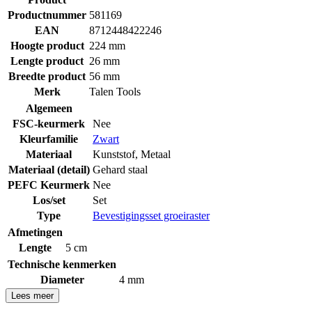
Productnummer
581169
EAN
8712448422246
Hoogte product
224 mm
Lengte product
26 mm
Breedte product
56 mm
Merk
Talen Tools
Algemeen
FSC-keurmerk
Nee
Kleurfamilie
Zwart
Materiaal
Kunststof
,
Metaal
Materiaal (detail)
Gehard staal
PEFC Keurmerk
Nee
Los/set
Set
Type
Bevestigingsset groeiraster
Afmetingen
Lengte
5 cm
Technische kenmerken
Diameter
4 mm
Lees meer