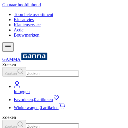
Ga naar hoofdinhoud
Toon hele assortiment
Klusadvies
Klantenservice
Actie
Bouwmarkten
GAMMA
Zoeken
Zoeken
Inloggen
Favorieten
,
0 artikelen
Winkelwagen
,
0 artikelen
Zoeken
Zoeken