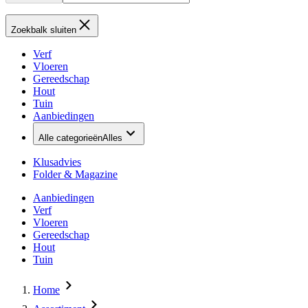
Zoekbalk sluiten
Verf
Vloeren
Gereedschap
Hout
Tuin
Aanbiedingen
Alle categorieën
Alles
Klusadvies
Folder & Magazine
Aanbiedingen
Verf
Vloeren
Gereedschap
Hout
Tuin
Home