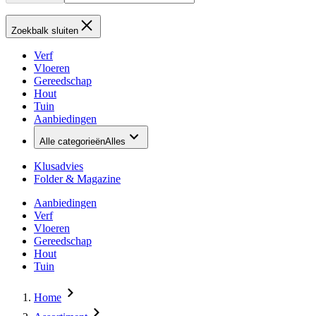
Zoekbalk sluiten
Verf
Vloeren
Gereedschap
Hout
Tuin
Aanbiedingen
Alle categorieën
Alles
Klusadvies
Folder & Magazine
Aanbiedingen
Verf
Vloeren
Gereedschap
Hout
Tuin
Home