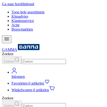
Ga naar hoofdinhoud
Toon hele assortiment
Klusadvies
Klantenservice
Actie
Bouwmarkten
GAMMA
Zoeken
Zoeken
Inloggen
Favorieten
,
0 artikelen
Winkelwagen
,
0 artikelen
Zoeken
Zoeken