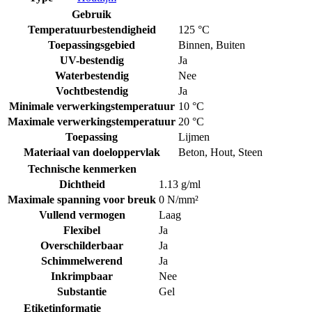
Gebruik
Temperatuurbestendigheid
125 °C
Toepassingsgebied
Binnen
,
Buiten
UV-bestendig
Ja
Waterbestendig
Nee
Vochtbestendig
Ja
Minimale verwerkingstemperatuur
10 °C
Maximale verwerkingstemperatuur
20 °C
Toepassing
Lijmen
Materiaal van doeloppervlak
Beton
,
Hout
,
Steen
Technische kenmerken
Dichtheid
1.13 g/ml
Maximale spanning voor breuk
0 N/mm²
Vullend vermogen
Laag
Flexibel
Ja
Overschilderbaar
Ja
Schimmelwerend
Ja
Inkrimpbaar
Nee
Substantie
Gel
Etiketinformatie