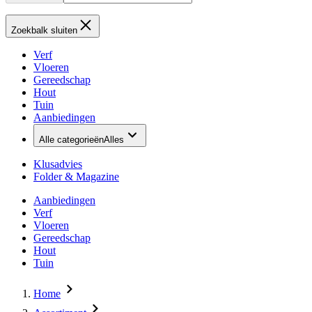
Zoekbalk sluiten
Verf
Vloeren
Gereedschap
Hout
Tuin
Aanbiedingen
Alle categorieën
Alles
Klusadvies
Folder & Magazine
Aanbiedingen
Verf
Vloeren
Gereedschap
Hout
Tuin
Home