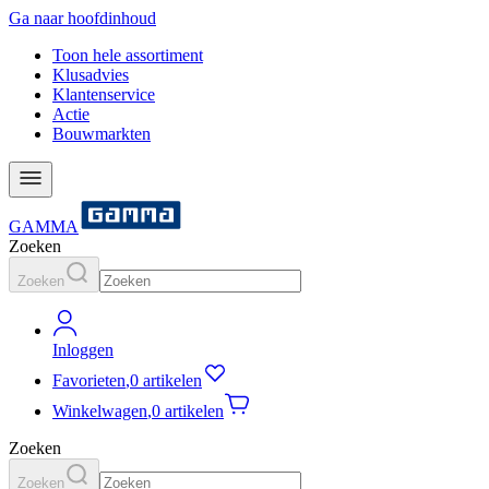
Ga naar hoofdinhoud
Toon hele assortiment
Klusadvies
Klantenservice
Actie
Bouwmarkten
GAMMA
Zoeken
Zoeken
Inloggen
Favorieten
,
0 artikelen
Winkelwagen
,
0 artikelen
Zoeken
Zoeken