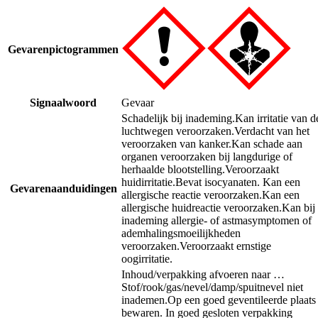
Gevarenpictogrammen
Signaalwoord
Gevaar
Schadelijk bij inademing.
Kan irritatie van d
luchtwegen veroorzaken.
Verdacht van het
veroorzaken van kanker.
Kan schade aan
organen veroorzaken bij langdurige of
herhaalde blootstelling.
Veroorzaakt
huidirritatie.
Bevat isocyanaten. Kan een
Gevarenaanduidingen
allergische reactie veroorzaken.
Kan een
allergische huidreactie veroorzaken.
Kan bij
inademing allergie- of astmasymptomen of
ademhalingsmoeilijkheden
veroorzaken.
Veroorzaakt ernstige
oogirritatie.
Inhoud/verpakking afvoeren naar …
Stof/rook/gas/nevel/damp/spuitnevel niet
inademen.
Op een goed geventileerde plaats
bewaren. In goed gesloten verpakking