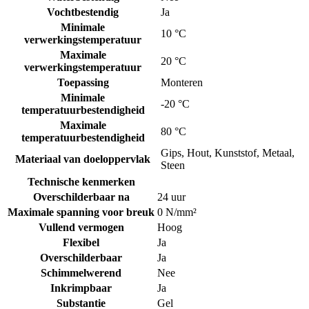
Vochtbestendig
Ja
Minimale
10 °C
verwerkingstemperatuur
Maximale
20 °C
verwerkingstemperatuur
Toepassing
Monteren
Minimale
-20 °C
temperatuurbestendigheid
Maximale
80 °C
temperatuurbestendigheid
Gips
,
Hout
,
Kunststof
,
Metaal
,
Materiaal van doeloppervlak
Steen
Technische kenmerken
Overschilderbaar na
24 uur
Maximale spanning voor breuk
0 N/mm²
Vullend vermogen
Hoog
Flexibel
Ja
Overschilderbaar
Ja
Schimmelwerend
Nee
Inkrimpbaar
Ja
Substantie
Gel