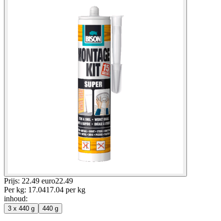
Prijs: 22.49 euro
22
.
49
Per
kg
:
17.04
17.04
per
kg
inhoud
:
3 x 440 g
440 g