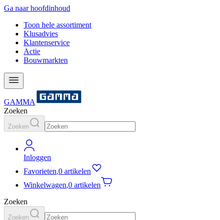
Ga naar hoofdinhoud
Toon hele assortiment
Klusadvies
Klantenservice
Actie
Bouwmarkten
GAMMA
Zoeken
Zoeken
Inloggen
Favorieten
,
0 artikelen
Winkelwagen
,
0 artikelen
Zoeken
Zoeken