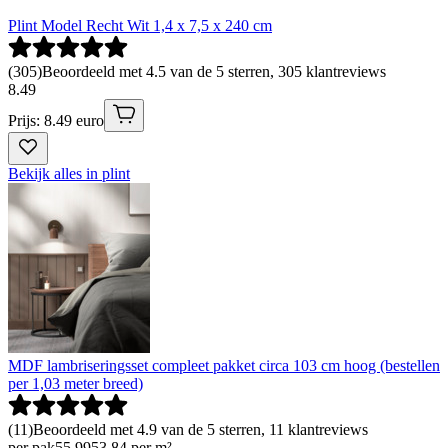
Plint Model Recht Wit 1,4 x 7,5 x 240 cm
(
305
)
Beoordeeld met 4.5 van de 5 sterren, 305 klantreviews
8
.
49
Prijs: 8.49 euro
Bekijk alles in plint
MDF lambriseringsset compleet pakket circa 103 cm hoog (bestellen
per 1,03 meter breed)
(
11
)
Beoordeeld met 4.9 van de 5 sterren, 11 klantreviews
per pak
55
.
99
53.84 per m²