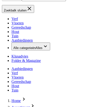
Zoekbalk sluiten
Verf
Vloeren
Gereedschap
Hout
Tuin
Aanbiedingen
Alle categorieën
Alles
Klusadvies
Folder & Magazine
Aanbiedingen
Verf
Vloeren
Gereedschap
Hout
Tuin
Home