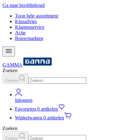
Ga naar hoofdinhoud
Toon hele assortiment
Klusadvies
Klantenservice
Actie
Bouwmarkten
GAMMA
Zoeken
Zoeken
Inloggen
Favorieten
,
0 artikelen
Winkelwagen
,
0 artikelen
Zoeken
Zoeken