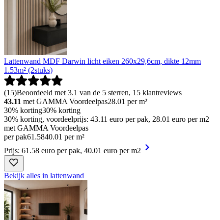
Lattenwand MDF Darwin licht eiken 260x29,6cm, dikte 12mm
1.53m² (2stuks)
(
15
)
Beoordeeld met 3.1 van de 5 sterren, 15 klantreviews
43.11
met GAMMA Voordeelpas
28.01
per m²
30% korting
30% korting
30% korting, voordeelprijs: 43.11 euro per pak, 28.01 euro per m2
met GAMMA Voordeelpas
per pak
61
.
58
40.01 per m²
Prijs: 61.58 euro per pak, 40.01 euro per m2
Bekijk alles in lattenwand