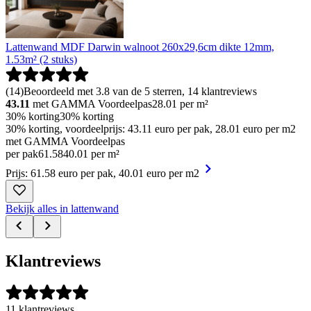
Lattenwand MDF Darwin walnoot 260x29,6cm dikte 12mm,
1.53m² (2 stuks)
(
14
)
Beoordeeld met 3.8 van de 5 sterren, 14 klantreviews
43.11
met GAMMA Voordeelpas
28.01
per m²
30% korting
30% korting
30% korting, voordeelprijs: 43.11 euro per pak, 28.01 euro per m2
met GAMMA Voordeelpas
per pak
61
.
58
40.01 per m²
Prijs: 61.58 euro per pak, 40.01 euro per m2
Bekijk alles in lattenwand
Klantreviews
11 klantreviews