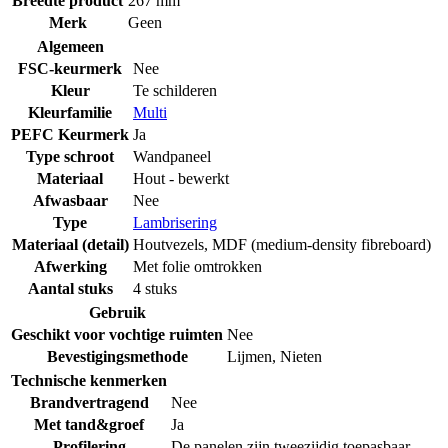
Breedte product
267 mm
Merk
Geen
Algemeen
FSC-keurmerk
Nee
Kleur
Te schilderen
Kleurfamilie
Multi
PEFC Keurmerk
Ja
Type schroot
Wandpaneel
Materiaal
Hout - bewerkt
Afwasbaar
Nee
Type
Lambrisering
Materiaal (detail)
Houtvezels
,
MDF (medium-density fibreboard)
Afwerking
Met folie omtrokken
Aantal stuks
4 stuks
Gebruik
Geschikt voor vochtige ruimten
Nee
Bevestigingsmethode
Lijmen
,
Nieten
Technische kenmerken
Brandvertragend
Nee
Met tand&groef
Ja
Profilering
De panelen zijn tweezijdig toepasbaar.