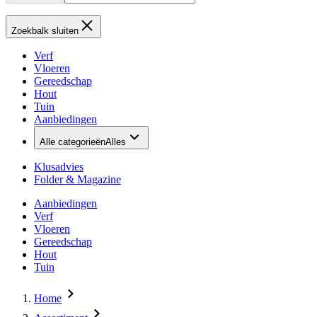
Zoekbalk sluiten
Verf
Vloeren
Gereedschap
Hout
Tuin
Aanbiedingen
Alle categorieën
Alles
Klusadvies
Folder & Magazine
Aanbiedingen
Verf
Vloeren
Gereedschap
Hout
Tuin
Home