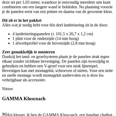
deze set per 1,03 meter, waardoor je eenvoudig meerdere sets kunt
combineren om een langere wand te bekleden. Na plaatsing voorzie
je de panelen eerst van een primer en daarna van de gewenste kleur.
Dit zit er in het pakket
Alles wat je nodig hebt voor één deel lambrisering zit in de doos:
4 lambriseringspanelen (± 101,5 x 26,7 x 1,2 cm)
1 plint voor de onderzijde (14 mm hoog)
1 afwerkprofiel voor de bovenzijde (2,8 mm hoog)
Zeer gemakkelijk te monteren
Dankzij het tand- en groefsysteem plaats je de panelen strak tegen
elkaar zonder zichtbare bevestiging. De panelen zijn tweezijdig te
gebruiken en hebben een V-groef voor een strak lijnenspel.
Bevestigen kan met montagekit, schroeven of nieten. Voor een nette
en snelle montage wordt montagekit aanbevolen en is deze los
verkrijgbaar als accessoire.
Nieuw
GAMMA Kluscoach
👋
Hoi klusser, ik ben de GAMMA Kluscoach, een handige chatbot,