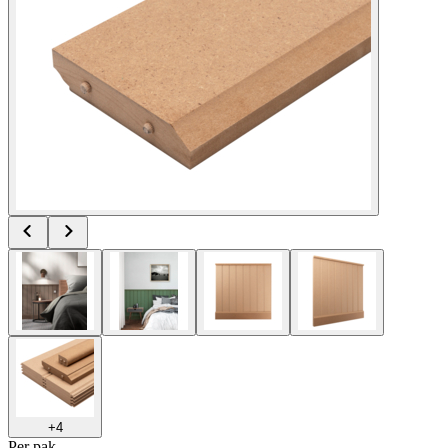
+
4
Per
pak