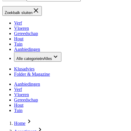
Zoekbalk sluiten
Verf
Vloeren
Gereedschap
Hout
Tuin
Aanbiedingen
Alle categorieën
Alles
Klusadvies
Folder & Magazine
Aanbiedingen
Verf
Vloeren
Gereedschap
Hout
Tuin
Home