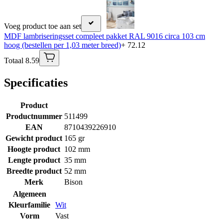
Voeg product toe aan set
MDF lambriseringsset compleet pakket RAL 9016 circa 103 cm
hoog (bestellen per 1,03 meter breed)
+ 72.12
Totaal 8.59
Specificaties
Product
Productnummer
511499
EAN
8710439226910
Gewicht product
165 gr
Hoogte product
102 mm
Lengte product
35 mm
Breedte product
52 mm
Merk
Bison
Algemeen
Kleurfamilie
Wit
Vorm
Vast