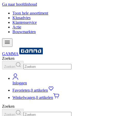
Ga naar hoofdinhoud
Toon hele assortiment
Klusadvies
Klantenservice
Actie
Bouwmarkten
GAMMA
Zoeken
Zoeken
Inloggen
Favorieten
,
0 artikelen
Winkelwagen
,
0 artikelen
Zoeken
Zoeken