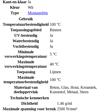
Kant-en-klaar
Ja
Kleur
Wit
Type
Montagelijm
Gebruik
Temperatuurbestendigheid
100 °C
Toepassingsgebied
Binnen
UV-bestendig
Ja
Waterbestendig
Ja
Vochtbestendig
Ja
Minimale
5 °C
verwerkingstemperatuur
Maximale
40 °C
verwerkingstemperatuur
Toepassing
Lijmen
Maximale
100 °C
temperatuurbestendigheid
Materiaal van
Beton
,
Glas
,
Hout
,
Keramiek
,
doeloppervlak
Kunststof
,
Metaal
,
Steen
Technische kenmerken
Dichtheid
1.46 g/ml
Maximale spanning voor breuk
2500 N/mm²