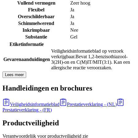
Vullend vermogen
Zeer hoog
Flexibel
Ja
Overschilderbaar
Ja
Schimmelwerend
Ja
Inkrimpbaar
Nee
Substantie
Gel
Etiketinformatie
Veiligheidsinformatieblad op verzoek
verkrijgbaar.
Bevat 1,2-benzisothiazool-
Gevarenaanduidingen
3(2H)-on en C(M)IT/MIT(3:1). Kan een
allergische reactie veroorzaken.
Lees meer
Handleidingen en brochures
Veiligheidsinformatieblad
Prestatieverklaring
- (
NL
)
Prestatieverklaring
- (
FR
)
Productveiligheid
Verantwoordelijk voor productveiligheid zie