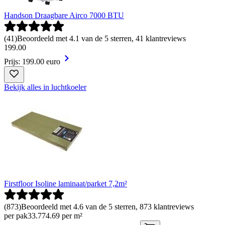
Handson Draagbare Airco 7000 BTU
(
41
)
Beoordeeld met 4.1 van de 5 sterren, 41 klantreviews
199
.
00
Prijs: 199.00 euro
Bekijk alles in luchtkoeler
Firstfloor Isoline laminaat/parket 7,2m²
(
873
)
Beoordeeld met 4.6 van de 5 sterren, 873 klantreviews
per pak
33
.
77
4.69 per m²