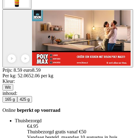
Prijs: 8.59 euro
8
.
59
Per
kg
:
52.06
52.06
per
kg
Kleur
:
Wit
inhoud
:
165 g
425 g
Online
beperkt op voorraad
Thuisbezorgd
€4.95
Thuisbezorgd gratis vanaf €50
Vandaag besteld, maandag 10 augustus in huis