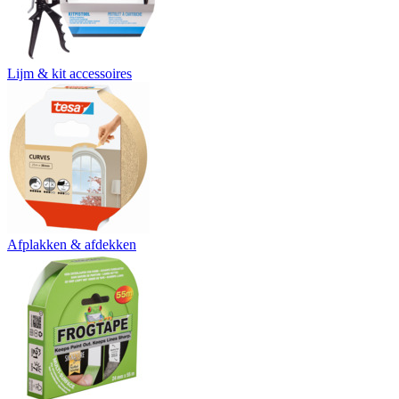
Lijm & kit accessoires
Afplakken & afdekken