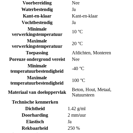
Voorbereiding
Nee
Waterbestendig
Ja
Kant-en-klaar
Kant-en-klaar
Vochtbestendig
Ja
Minimale
10 °C
verwerkingstemperatuur
Maximale
20 °C
verwerkingstemperatuur
Toepassing
Afdichten
,
Monteren
Poreuze ondergrond vereist
Nee
Minimale
-40 °C
temperatuurbestendigheid
Maximale
100 °C
temperatuurbestendigheid
Beton
,
Hout
,
Metaal
,
Materiaal van doeloppervlak
Natuursteen
Technische kenmerken
Dichtheid
1.42 g/ml
Doorharding
2 mm/uur
Elastisch
Ja
Rekbaarheid
250 %