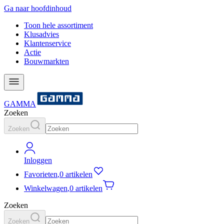
Ga naar hoofdinhoud
Toon hele assortiment
Klusadvies
Klantenservice
Actie
Bouwmarkten
GAMMA
Zoeken
Zoeken
Inloggen
Favorieten
,
0 artikelen
Winkelwagen
,
0 artikelen
Zoeken
Zoeken