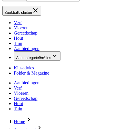
Zoekbalk sluiten
Verf
Vloeren
Gereedschap
Hout
Tuin
Aanbiedingen
Alle categorieën
Alles
Klusadvies
Folder & Magazine
Aanbiedingen
Verf
Vloeren
Gereedschap
Hout
Tuin
Home