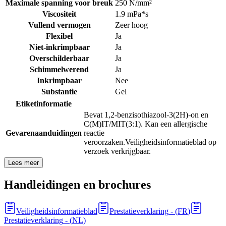
Maximale spanning voor breuk
250 N/mm²
Viscositeit
1.9 mPa*s
Vullend vermogen
Zeer hoog
Flexibel
Ja
Niet-inkrimpbaar
Ja
Overschilderbaar
Ja
Schimmelwerend
Ja
Inkrimpbaar
Nee
Substantie
Gel
Etiketinformatie
Bevat 1,2-benzisothiazool-3(2H)-on en
C(M)IT/MIT(3:1). Kan een allergische
Gevarenaanduidingen
reactie
veroorzaken.
Veiligheidsinformatieblad op
verzoek verkrijgbaar.
Lees meer
Handleidingen en brochures
Veiligheidsinformatieblad
Prestatieverklaring
- (
FR
)
Prestatieverklaring
- (
NL
)