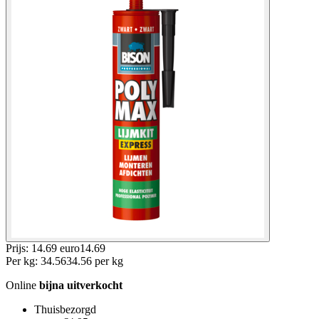
Prijs: 14.69 euro
14
.
69
Per
kg
:
34.56
34.56
per
kg
Online
bijna uitverkocht
Thuisbezorgd