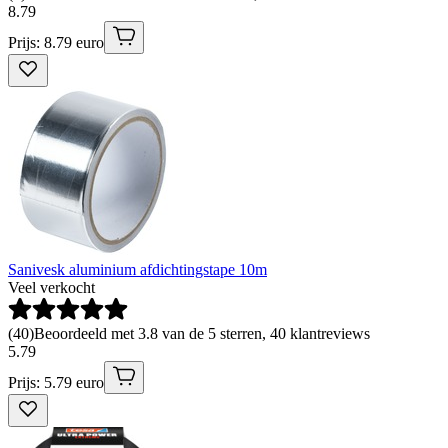
8
.
79
Prijs: 8.79 euro
Sanivesk aluminium afdichtingstape 10m
Veel verkocht
(
40
)
Beoordeeld met 3.8 van de 5 sterren, 40 klantreviews
5
.
79
Prijs: 5.79 euro