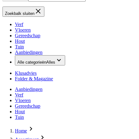
Zoekbalk sluiten
Verf
Vloeren
Gereedschap
Hout
Tuin
Aanbiedingen
Alle categorieën
Alles
Klusadvies
Folder & Magazine
Aanbiedingen
Verf
Vloeren
Gereedschap
Hout
Tuin
Home