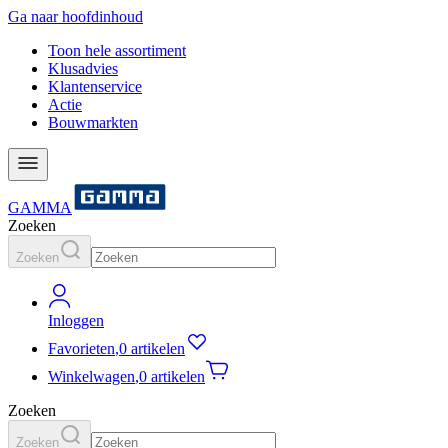
Ga naar hoofdinhoud
Toon hele assortiment
Klusadvies
Klantenservice
Actie
Bouwmarkten
GAMMA
Zoeken
Zoeken
Inloggen
Favorieten
,
0 artikelen
Winkelwagen
,
0 artikelen
Zoeken
Zoeken