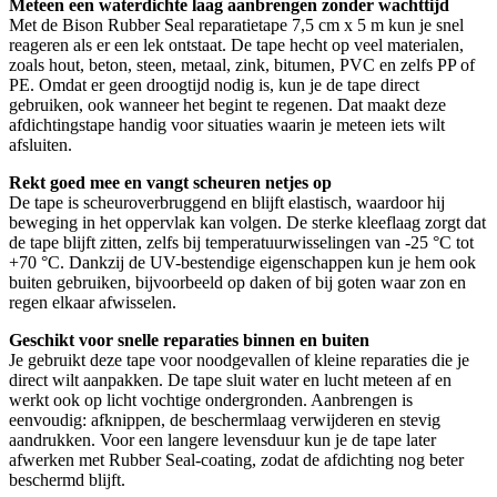
Meteen een waterdichte laag aanbrengen zonder wachttijd
Met de Bison Rubber Seal reparatietape 7,5 cm x 5 m kun je snel
reageren als er een lek ontstaat. De tape hecht op veel materialen,
zoals hout, beton, steen, metaal, zink, bitumen, PVC en zelfs PP of
PE. Omdat er geen droogtijd nodig is, kun je de tape direct
gebruiken, ook wanneer het begint te regenen. Dat maakt deze
afdichtingstape handig voor situaties waarin je meteen iets wilt
afsluiten.
Rekt goed mee en vangt scheuren netjes op
De tape is scheuroverbruggend en blijft elastisch, waardoor hij
beweging in het oppervlak kan volgen. De sterke kleeflaag zorgt dat
de tape blijft zitten, zelfs bij temperatuurwisselingen van -25 °C tot
+70 °C. Dankzij de UV-bestendige eigenschappen kun je hem ook
buiten gebruiken, bijvoorbeeld op daken of bij goten waar zon en
regen elkaar afwisselen.
Geschikt voor snelle reparaties binnen en buiten
Je gebruikt deze tape voor noodgevallen of kleine reparaties die je
direct wilt aanpakken. De tape sluit water en lucht meteen af en
werkt ook op licht vochtige ondergronden. Aanbrengen is
eenvoudig: afknippen, de beschermlaag verwijderen en stevig
aandrukken. Voor een langere levensduur kun je de tape later
afwerken met Rubber Seal-coating, zodat de afdichting nog beter
beschermd blijft.