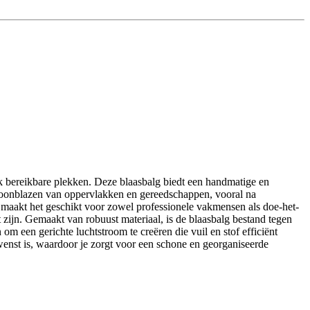
jk bereikbare plekken. Deze blaasbalg biedt een handmatige en
 schoonblazen van oppervlakken en gereedschappen, vooral na
it maakt het geschikt voor zowel professionele vakmensen als doe-het-
t zijn. Gemaakt van robuust materiaal, is de blaasbalg bestand tegen
m een gerichte luchtstroom te creëren die vuil en stof efficiënt
gewenst is, waardoor je zorgt voor een schone en georganiseerde