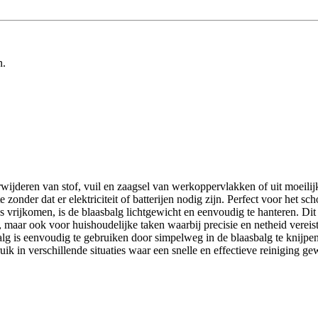
n.
erwijderen van stof, vuil en zaagsel van werkoppervlakken of uit moeili
zonder dat er elektriciteit of batterijen nodig zijn. Perfect voor het
jes vrijkomen, is de blaasbalg lichtgewicht en eenvoudig te hanteren. D
rs, maar ook voor huishoudelijke taken waarbij precisie en netheid vereis
g is eenvoudig te gebruiken door simpelweg in de blaasbalg te knijpen o
ruik in verschillende situaties waar een snelle en effectieve reiniging 