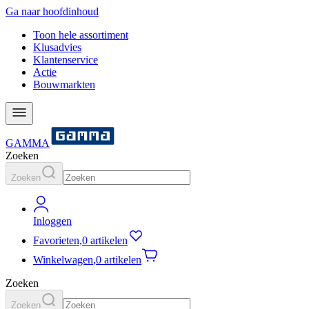
Ga naar hoofdinhoud
Toon hele assortiment
Klusadvies
Klantenservice
Actie
Bouwmarkten
GAMMA
Zoeken
Zoeken
Inloggen
Favorieten
,
0 artikelen
Winkelwagen
,
0 artikelen
Zoeken
Zoeken