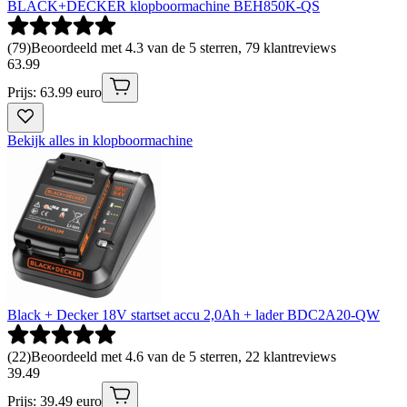
BLACK+DECKER klopboormachine BEH850K-QS
(
79
)
Beoordeeld met 4.3 van de 5 sterren, 79 klantreviews
63
.
99
Prijs: 63.99 euro
Bekijk alles in klopboormachine
Black + Decker 18V startset accu 2,0Ah + lader BDC2A20-QW
(
22
)
Beoordeeld met 4.6 van de 5 sterren, 22 klantreviews
39
.
49
Prijs: 39.49 euro