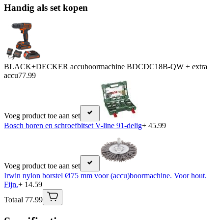
Handig als set kopen
BLACK+DECKER accuboormachine BDCDC18B-QW + extra
accu
77.99
Voeg product toe aan set
Bosch boren en schroefbitset V-line 91-delig
+ 45.99
Voeg product toe aan set
Irwin nylon borstel Ø75 mm voor (accu)boormachine. Voor hout.
Fijn.
+ 14.59
Totaal 77.99