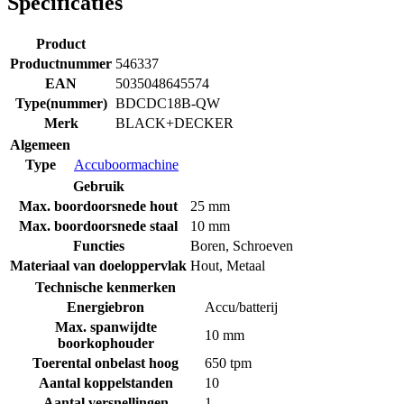
Specificaties
Product
Productnummer
546337
EAN
5035048645574
Type(nummer)
BDCDC18B-QW
Merk
BLACK+DECKER
Algemeen
Type
Accuboormachine
Gebruik
Max. boordoorsnede hout
25 mm
Max. boordoorsnede staal
10 mm
Functies
Boren
,
Schroeven
Materiaal van doeloppervlak
Hout
,
Metaal
Technische kenmerken
Energiebron
Accu/batterij
Max. spanwijdte
10 mm
boorkophouder
Toerental onbelast hoog
650 tpm
Aantal koppelstanden
10
Aantal versnellingen
1