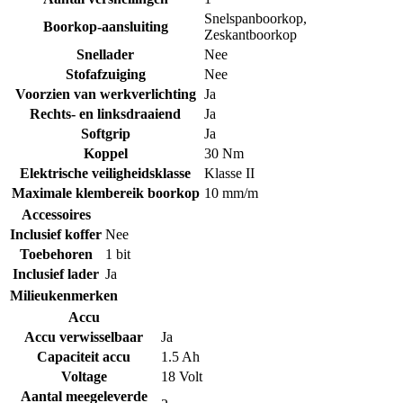
Snelspanboorkop
,
Boorkop-aansluiting
Zeskantboorkop
Snellader
Nee
Stofafzuiging
Nee
Voorzien van werkverlichting
Ja
Rechts- en linksdraaiend
Ja
Softgrip
Ja
Koppel
30 Nm
Elektrische veiligheidsklasse
Klasse II
Maximale klembereik boorkop
10 mm/m
Accessoires
Inclusief koffer
Nee
Toebehoren
1 bit
Inclusief lader
Ja
Milieukenmerken
Accu
Accu verwisselbaar
Ja
Capaciteit accu
1.5 Ah
Voltage
18 Volt
Aantal meegeleverde