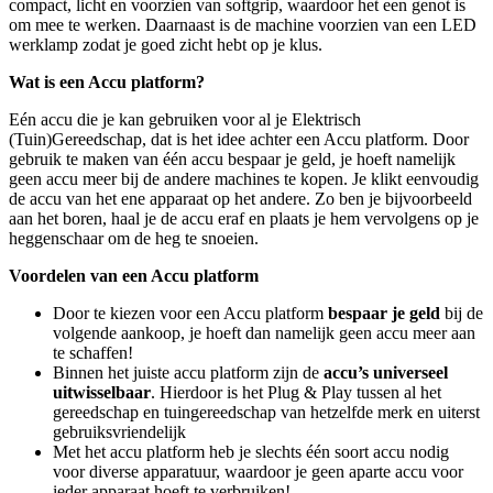
compact, licht en voorzien van softgrip, waardoor het een genot is
om mee te werken. Daarnaast is de machine voorzien van een LED
werklamp zodat je goed zicht hebt op je klus.
Wat is een Accu platform?
Eén accu die je kan gebruiken voor al je Elektrisch
(Tuin)Gereedschap, dat is het idee achter een Accu platform. Door
gebruik te maken van één accu bespaar je geld, je hoeft namelijk
geen accu meer bij de andere machines te kopen. Je klikt eenvoudig
de accu van het ene apparaat op het andere. Zo ben je bijvoorbeeld
aan het boren, haal je de accu eraf en plaats je hem vervolgens op je
heggenschaar om de heg te snoeien.
Voordelen van een Accu platform
Door te kiezen voor een Accu platform
bespaar je geld
bij de
volgende aankoop, je hoeft dan namelijk geen accu meer aan
te schaffen!
Binnen het juiste accu platform zijn de
accu’s universeel
uitwisselbaar
. Hierdoor is het Plug & Play tussen al het
gereedschap en tuingereedschap van hetzelfde merk en uiterst
gebruiksvriendelijk
Met het accu platform heb je slechts één soort accu nodig
voor diverse apparatuur, waardoor je geen aparte accu voor
ieder apparaat hoeft te verbruiken!