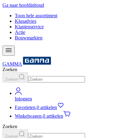
Ga naar hoofdinhoud
Toon hele assortiment
Klusadvies
Klantenservice
Actie
Bouwmarkten
GAMMA
Zoeken
Zoeken
Inloggen
Favorieten
,
0 artikelen
Winkelwagen
,
0 artikelen
Zoeken
Zoeken