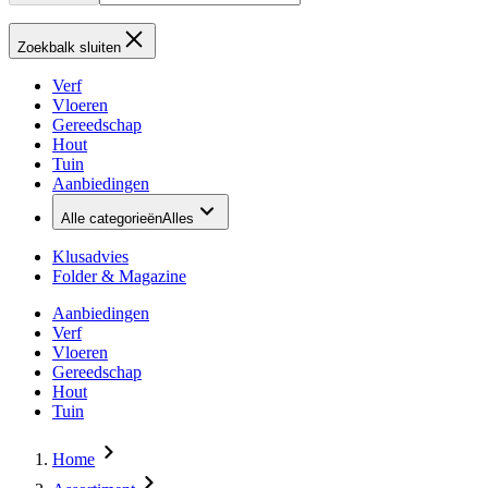
Zoekbalk sluiten
Verf
Vloeren
Gereedschap
Hout
Tuin
Aanbiedingen
Alle categorieën
Alles
Klusadvies
Folder & Magazine
Aanbiedingen
Verf
Vloeren
Gereedschap
Hout
Tuin
Home