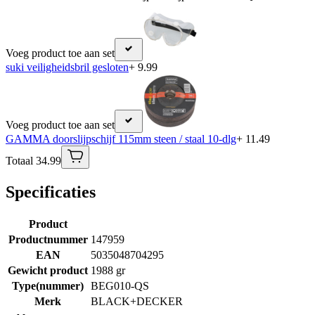
Voeg product toe aan set
suki veiligheidsbril gesloten
+ 9.99
Voeg product toe aan set
GAMMA doorslijpschijf 115mm steen / staal 10-dlg
+ 11.49
Totaal 34.99
Specificaties
Product
Productnummer
147959
EAN
5035048704295
Gewicht product
1988 gr
Type(nummer)
BEG010-QS
Merk
BLACK+DECKER