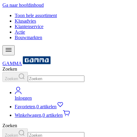
Ga naar hoofdinhoud
Toon hele assortiment
Klusadvies
Klantenservice
Actie
Bouwmarkten
GAMMA
Zoeken
Zoeken
Inloggen
Favorieten
,
0 artikelen
Winkelwagen
,
0 artikelen
Zoeken
Zoeken