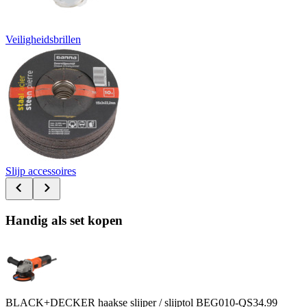
Veiligheidsbrillen
Slijp accessoires
Handig als set kopen
BLACK+DECKER haakse slijper / slijptol BEG010-QS
34.99