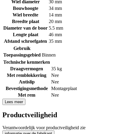
Wiel diameter
30 mm
Bouwhoogte
34 mm
Wiel breedte
14 mm
Breedte plaat
20 mm
Diameter van de boor
5.5 mm
Lengte plaat
46 mm
Afstand schroefgaten
35 mm
Gebruik
Toepassingsgebied
Binnen
Technische kenmerken
Draagvermogen
35 kg
Met remblokkering
Nee
Antislip
Nee
Bevestigingsmethode
Montageplaat
Met rem
Nee
Lees meer
Productveiligheid
Verantwoordelijk voor productveiligheid zie
informatie over de fabrikant