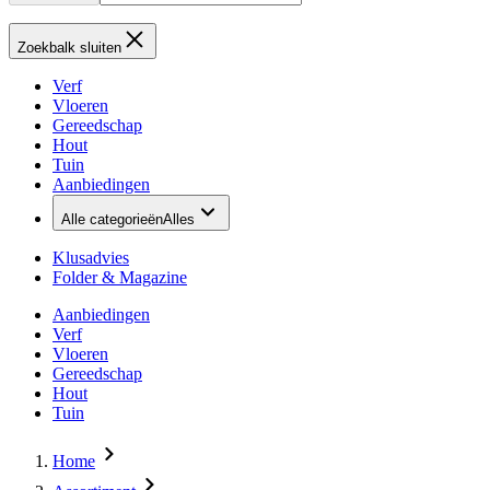
Zoekbalk sluiten
Verf
Vloeren
Gereedschap
Hout
Tuin
Aanbiedingen
Alle categorieën
Alles
Klusadvies
Folder & Magazine
Aanbiedingen
Verf
Vloeren
Gereedschap
Hout
Tuin
Home