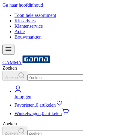
Ga naar hoofdinhoud
Toon hele assortiment
Klusadvies
Klantenservice
Actie
Bouwmarkten
GAMMA
Zoeken
Zoeken
Inloggen
Favorieten
,
0 artikelen
Winkelwagen
,
0 artikelen
Zoeken
Zoeken