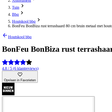
Assortiment
Tuin
Bbq
Houtskool bbq
BonFeu BonBiza rust terrashaard 80 cm bruin metaal met hout
Houtskool bbq
BonFeu BonBiza rust terrashaa
4.8 / 5 (6 klantreviews)
Opslaan in Favorieten