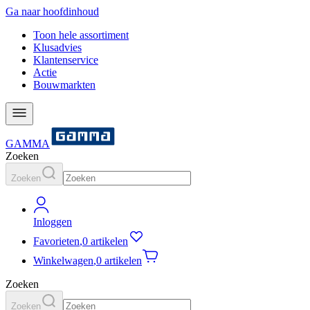
Ga naar hoofdinhoud
Toon hele assortiment
Klusadvies
Klantenservice
Actie
Bouwmarkten
GAMMA
Zoeken
Zoeken
Inloggen
Favorieten
,
0 artikelen
Winkelwagen
,
0 artikelen
Zoeken
Zoeken