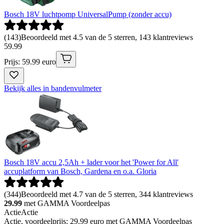
Bosch 18V luchtpomp UniversalPump (zonder accu)
(
143
)
Beoordeeld met 4.5 van de 5 sterren, 143 klantreviews
59
.
99
Prijs: 59.99 euro
Bekijk alles in bandenvulmeter
Bosch 18V accu 2,5Ah + lader voor het 'Power for All'
accuplatform van Bosch, Gardena en o.a. Gloria
(
344
)
Beoordeeld met 4.7 van de 5 sterren, 344 klantreviews
29.99
met GAMMA Voordeelpas
Actie
Actie
Actie, voordeelprijs: 29.99 euro met GAMMA Voordeelpas