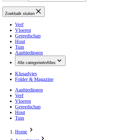
Zoekbalk sluiten
Verf
Vloeren
Gereedschap
Hout
Tuin
Aanbiedingen
Alle categorieën
Alles
Klusadvies
Folder & Magazine
Aanbiedingen
Verf
Vloeren
Gereedschap
Hout
Tuin
Home