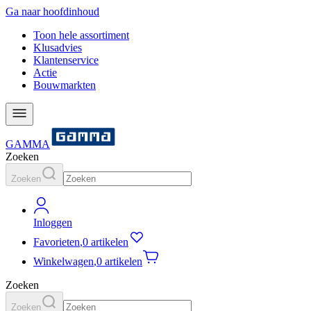
Ga naar hoofdinhoud
Toon hele assortiment
Klusadvies
Klantenservice
Actie
Bouwmarkten
GAMMA
Zoeken
Zoeken
Inloggen
Favorieten
,
0 artikelen
Winkelwagen
,
0 artikelen
Zoeken
Zoeken