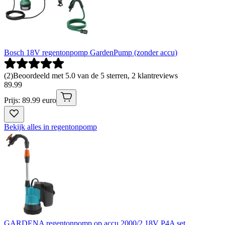
Bosch 18V regentonpomp GardenPump (zonder accu)
(
2
)
Beoordeeld met 5.0 van de 5 sterren, 2 klantreviews
89
.
99
Prijs: 89.99 euro
Bekijk alles in regentonpomp
GARDENA regentonpomp op accu 2000/2 18V P4A set