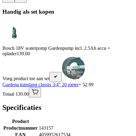
Handig als set kopen
Bosch 18V waterpomp Gardenpump incl. 2.5Ah accu +
oplader
139.00
Voeg product toe aan set
Gardena tuinslang classix 3/4" 20 meter
+ 52.99
Totaal 139.00
Specificaties
Product
Productnummer
143157
EAN
4059952617534