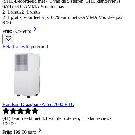
(
5116
)
Beoordeeld met 4.5 van de 5 sterren, 5116 klantreviews
6.79
met GAMMA Voordeelpas
2+1 gratis
2+1 gratis
2+1 gratis, voordeelprijs: 6.79 euro met GAMMA Voordeelpas
6
.
79
Prijs: 6.79 euro
Bekijk alles in potgrond
Handson Draagbare Airco 7000 BTU
(
41
)
Beoordeeld met 4.1 van de 5 sterren, 41 klantreviews
199
.
00
Prijs: 199.00 euro