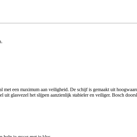
n.
l met een maximum aan veiligheid. De schijf is gemaakt uit hoogwaard
 uit glasvezel het slijpen aanzienlijk stabieler en veiliger. Bosch doo
help je graag met je klus.