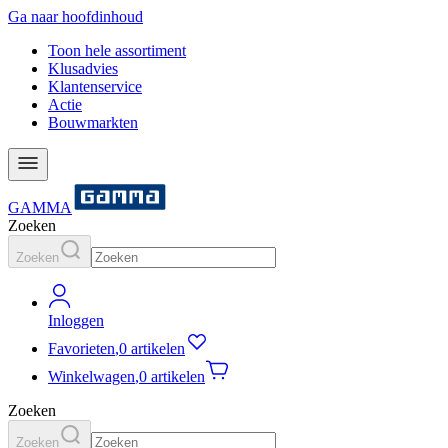
Ga naar hoofdinhoud
Toon hele assortiment
Klusadvies
Klantenservice
Actie
Bouwmarkten
GAMMA
Zoeken
Zoeken
Inloggen
Favorieten
,
0 artikelen
Winkelwagen
,
0 artikelen
Zoeken
Zoeken