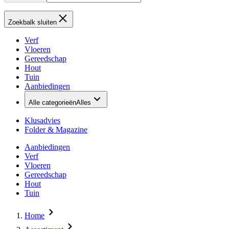
Zoekbalk sluiten
Verf
Vloeren
Gereedschap
Hout
Tuin
Aanbiedingen
Alle categorieën
Alles
Klusadvies
Folder & Magazine
Aanbiedingen
Verf
Vloeren
Gereedschap
Hout
Tuin
Home