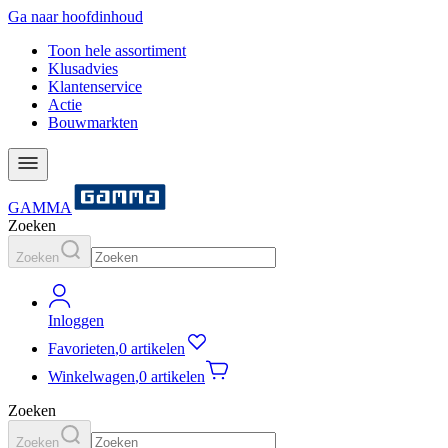
Ga naar hoofdinhoud
Toon hele assortiment
Klusadvies
Klantenservice
Actie
Bouwmarkten
GAMMA
Zoeken
Zoeken
Inloggen
Favorieten
,
0 artikelen
Winkelwagen
,
0 artikelen
Zoeken
Zoeken