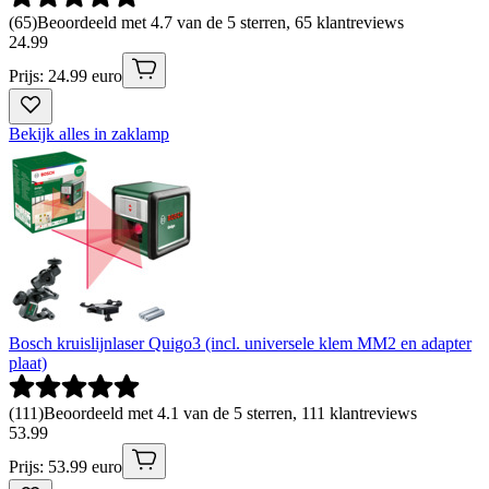
(
65
)
Beoordeeld met 4.7 van de 5 sterren, 65 klantreviews
24
.
99
Prijs: 24.99 euro
Bekijk alles in zaklamp
Bosch kruislijnlaser Quigo3 (incl. universele klem MM2 en adapter
plaat)
(
111
)
Beoordeeld met 4.1 van de 5 sterren, 111 klantreviews
53
.
99
Prijs: 53.99 euro