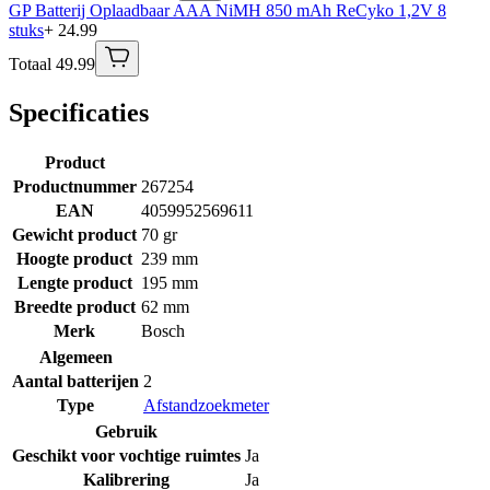
GP Batterij Oplaadbaar AAA NiMH 850 mAh ReCyko 1,2V 8
stuks
+ 24.99
Totaal 49.99
Specificaties
Product
Productnummer
267254
EAN
4059952569611
Gewicht product
70 gr
Hoogte product
239 mm
Lengte product
195 mm
Breedte product
62 mm
Merk
Bosch
Algemeen
Aantal batterijen
2
Type
Afstandzoekmeter
Gebruik
Geschikt voor vochtige ruimtes
Ja
Kalibrering
Ja