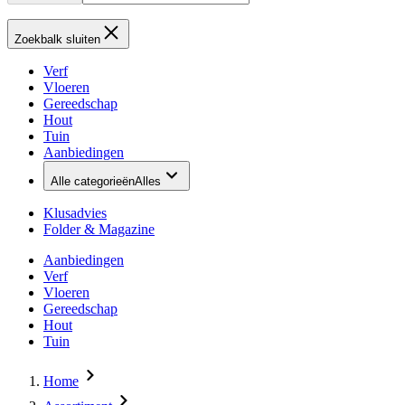
Zoekbalk sluiten
Verf
Vloeren
Gereedschap
Hout
Tuin
Aanbiedingen
Alle categorieën
Alles
Klusadvies
Folder & Magazine
Aanbiedingen
Verf
Vloeren
Gereedschap
Hout
Tuin
Home