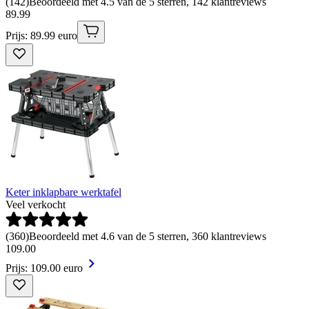
(
142
)
Beoordeeld met 4.5 van de 5 sterren, 142 klantreviews
89
.
99
Prijs: 89.99 euro
Keter inklapbare werktafel
Veel verkocht
(
360
)
Beoordeeld met 4.6 van de 5 sterren, 360 klantreviews
109
.
00
Prijs: 109.00 euro