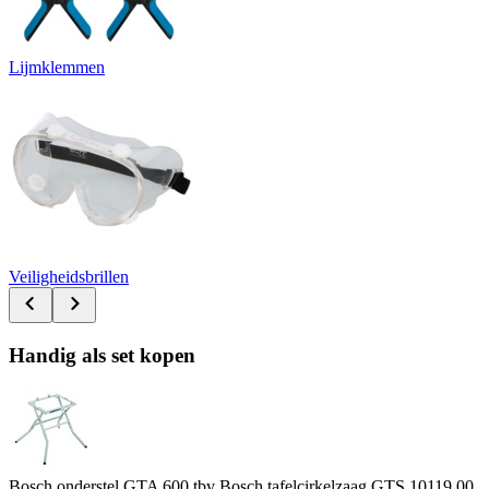
Lijmklemmen
Veiligheidsbrillen
Handig als set kopen
Bosch onderstel GTA 600 tbv Bosch tafelcirkelzaag GTS 10
119.00