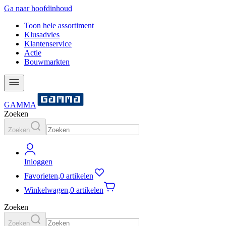
Ga naar hoofdinhoud
Toon hele assortiment
Klusadvies
Klantenservice
Actie
Bouwmarkten
GAMMA
Zoeken
Zoeken
Inloggen
Favorieten
,
0 artikelen
Winkelwagen
,
0 artikelen
Zoeken
Zoeken